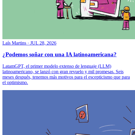
Laís Martins
·
JUL 28, 2026
¿Podemos soñar con una IA latinoamericana?
LatamGPT, el primer modelo extenso de lenguaje (LLM)
latinoamericano, se lanzó con gran revuelo y mil promesas. Seis
meses después, tenemos más motivos para el escepticismo que para
el optimismo.