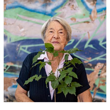
estronismo climático
escuelas fumigadas
historia de las mujeres
patria contratista
plan del terror
consumo ilustrado
surti impreso