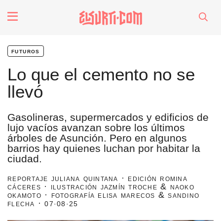
fenómenos
futuros
Futuros
Lo que el cemento no se
llevó
Soberanas
Gasolineras, supermercados y edificios de
Oligarquía
lujo vacíos avanzan sobre los últimos
árboles de Asunción. Pero en algunos
barrios hay quienes luchan por habitar la
Despacio Sonoro
ciudad.
reportaje juliana quintana · edición romina
cáceres · ilustración jazmín troche & naoko
okamoto · fotografía elisa marecos & sandino
especiales
flecha ·
07·08·25
invasores vip