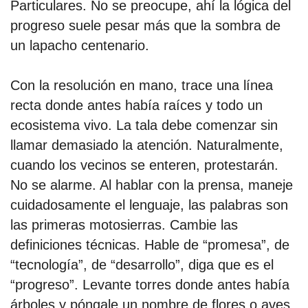
Particulares. No se preocupe, ahí la lógica del
progreso suele pesar más que la sombra de
por formato
un lapacho centenario.
scrolls
Con la resolución en mano, trace una línea
timeline
recta donde antes había raíces y todo un
ecosistema vivo. La tala debe comenzar sin
chequeo
llamar demasiado la atención. Naturalmente,
descargables
cuando los vecinos se enteren, protestarán.
No se alarme. Al hablar con la prensa, maneje
el surti
cuidadosamente el lenguaje, las palabras son
acerca
las primeras motosierras. Cambie las
definiciones técnicas. Hable de “promesa”, de
blog
“tecnología”, de “desarrollo”, diga que es el
contacto
“progreso”. Levante torres donde antes había
árboles y póngale un nombre de flores o aves