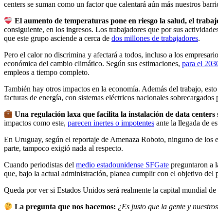
centers se suman como un factor que calentará aún más nuestros barri
El aumento de temperaturas pone en riesgo la salud, el trabaj
consiguiente, en los ingresos. Los trabajadores que por sus actividad
que este grupo asciende a cerca de
dos millones de trabajadores
.
Pero el calor no discrimina y afectará a todos, incluso a los empresar
económica del cambio climático. Según sus estimaciones,
para el 2030
empleos a tiempo completo.
También hay otros impactos en la economía. Además del trabajo, esto i
facturas de energía, con sistemas eléctricos nacionales sobrecargados
Una regulación laxa que facilita la instalación de data centers
impactos como este,
parecen inertes o impotentes
ante la llegada de es
En Uruguay, según el reportaje de Amenaza Roboto, ninguno de los estu
parte, tampoco exigió nada al respecto.
Cuando periodistas del
medio estadounidense SFGate
preguntaron a la
que, bajo la actual administración, planea cumplir con el objetivo de
Queda por ver si Estados Unidos será realmente la capital mundial de la
La pregunta que nos hacemos:
¿Es justo que la gente y nuestro