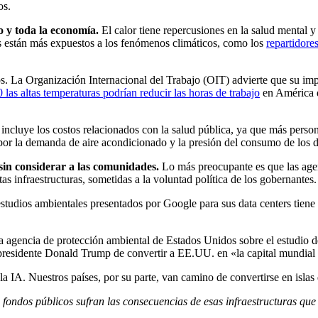
os.
o y toda la economía.
El calor tiene repercusiones en la salud mental y 
es están más expuestos a los fenómenos climáticos, como los
repartidore
ios. La Organización Internacional del Trabajo (OIT) advierte que su im
 las altas temperaturas podrían reducir las horas de trabajo
en América d
ncluye los costos relacionados con la salud pública, ya que más persona
 por la demanda de aire acondicionado y la presión del consumo de los d
 sin considerar a las comunidades.
Lo más preocupante es que las agen
tas infraestructuras, sometidas a la voluntad política de los gobernantes.
dios ambientales presentados por Google para sus data centers tiene en
 agencia de protección ambiental de Estados Unidos sobre el estudio de 
l presidente Donald Trump de convertir a EE.UU. en «la capital mundial 
 IA. Nuestros países, por su parte, van camino de convertirse en islas d
s fondos públicos sufran las consecuencias de esas infraestructuras que