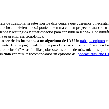
rata de cuestionar si estos son los data centers que queremos y necesita
derecho a la vivienda, está poniendo en marcha un proyecto para construi
tizada y restringida y crear espacios para construir la lucha». Construirán
 una gran empresa tecnológica.
an ser de los humanos a un algoritmo de IA?
Un
trabajo conjunto
en
nto debería pagar cada familia por el acceso a la salud. El sistema tom
La conclusión? A las familias pobres se les cobra de más, mientras que 
os data centers,
te recomendamos un episodio del
podcast brasileño Ci