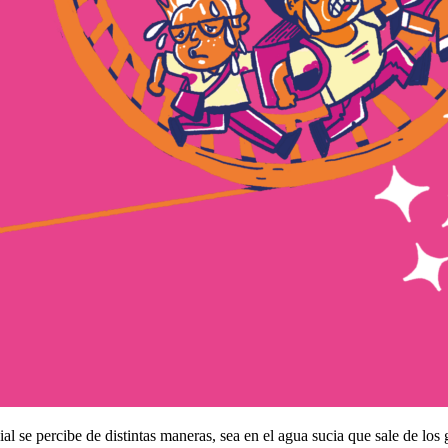
cial se percibe de distintas maneras, sea en el agua sucia que sale de los