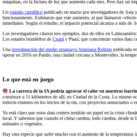
máquinas, en la factura de luz que aumenta cada mes. Pero hay un impac
Un
estudio científico
publicado en marzo por investigadores de Asia y 
funcionamiento. Estimaron que este aumento, al que llamaron «efecto i
inmediatos. Según el estudio, el impacto potencial alcanza a más de 
Los investigadores citaron tres ejemplos, dos de ellos en Latinoamér
Los estados brasileños de
Ceará
y Piauí, que concentran varios data c
Una
investigación del medio uruguayo Amenaza Roboto
publicada en
operar en 2016 en Pando, una ciudad cercana a Montevideo, la temper
Lo que está en juego
La carrera de la IA podría agravar el calor en nuestros barri
construye a 11 kilómetros de allí, en Ciudad de la Costa. Lo mismo oc
todavía estamos en los inicios de la ola, con proyectos anunciados o e
Ya está claro que estos data centers tendrán un papel en la crisis clim
local. Y sabemos que cuando el clima cambia, todo cambia, desde la 
animales o vegetales.
Hay otra especie que sufre mucho con el aumento de la temperatura: la