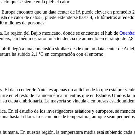
to que se siente en la piel: el calor.
Europa encontró que un data center de IA puede elevar en promedio 2 °C
sla de calor de datos», puede extenderse hasta 4,5 kilómetros alrededor
340 millones de personas.
ica. La región del Bajío mexicano, donde se encuentra el hub de
Queréta
enters, también mostraron una tendencia de aumento en el rango de 2,8
 abril llegó a una conclusión similar: desde que un data center de Ante
atura ha subido 2,1 °C en comparación con el entorno.
os
. El data center de Antel es apenas un anticipo de lo que está por ven
urre en el resto de Latinoamérica: mientras que en Estados Unidos la in
n su etapa embrionaria. La mayoría se vincula a empresas estadounidense
ática. En el estudio de los investigadores asiáticos y europeos, se menc
fauna hasta la flora. Los cambios de temperatura, aunque sean pequeño
 humana. En nuestra región, la temperatura media está subiendo cada año