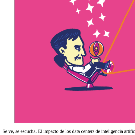
Se ve, se escucha. El impacto de los data centers de inteligencia artifi