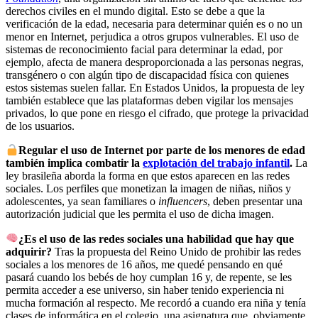
derechos civiles en el mundo digital. Esto se debe a que la
verificación de la edad, necesaria para determinar quién es o no un
menor en Internet, perjudica a otros grupos vulnerables. El uso de
sistemas de reconocimiento facial para determinar la edad, por
ejemplo, afecta de manera desproporcionada a las personas negras,
transgénero o con algún tipo de discapacidad física con quienes
estos sistemas suelen fallar. En Estados Unidos, la propuesta de ley
también establece que las plataformas deben vigilar los mensajes
privados, lo que pone en riesgo el cifrado, que protege la privacidad
de los usuarios.
Regular el uso de Internet por parte de los menores de edad
también implica combatir la
explotación del trabajo infantil
.
La
ley brasileña aborda la forma en que estos aparecen en las redes
sociales. Los perfiles que monetizan la imagen de niñas, niños y
adolescentes, ya sean familiares o
influencers
, deben presentar una
autorización judicial que les permita el uso de dicha imagen.
¿Es el uso de las redes sociales una habilidad que hay que
adquirir?
Tras la propuesta del Reino Unido de prohibir las redes
sociales a los menores de 16 años, me quedé pensando en qué
pasará cuando los bebés de hoy cumplan 16 y, de repente, se les
permita acceder a ese universo, sin haber tenido experiencia ni
mucha formación al respecto. Me recordó a cuando era niña y tenía
clases de informática en el colegio, una asignatura que, obviamente,