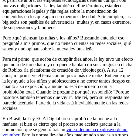
A partir de ahora, las empresas tecnológicas deberán cumplir con
nuevas obligaciones. La ley también define términos, establece
equiparaciones legales y fija reglas sobre la monetización de
contenidos en los que aparecen menores de edad. Si incumplen, las
big techs son pasibles de advertencias, multas y, en casos extremos,
de suspensiones y bloqueos.
Pero ¿qué piensan las niñas y los niños? Buscando entender eso,
pregunté a mis primos, que no tienen cuentas en redes sociales, qué
saben y qué opinan sobre la nueva ley brasileña.
Para mi primo, que acaba de cumplir diez años, la ley tuvo un efecto
que notó de inmediato: ya no puede hablar con sus amigos en el chat
de Roblox (la plataforma de creación de videojuegos). A sus 12
años, mi prima ve el tema con un poco más de matiz. Entiende que
la ley ayuda a los niños y adolescentes a no correr tantos riesgos en
cuanto a su exposición, aunque no está de acuerdo con la
prohibición total. Cuando le pregunté por qué, respondió: “Porque
nosotros también tenemos que vivir”. Me reí, pero su respuesta me
pareció acertada. Parte de la vida está inevitablemente en las redes
sociales.
En Brasil, la Ley ECA Digital no se aprobó de la noche a la
mañana, si bien es cierto que el proceso se aceleró gracias a la
conmoción que se generó tras un
vídeo-denuncia explosivo de un
youtuber
. Pero la norma llevaba años madurando gracias a grupos