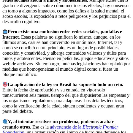
redes sociales afecta a niños y adolescentes.
Aunque existe cierto
grado de divergencia sobre cómo medir estos efectos, hay consenso
en torno a algunos impactos, como los daños a la salud mental, el
acoso escolar, la exposición a retos peligrosos y los perjuicios para el
desarrollo cognitivo.
Pero existe una confusión entre redes sociales, pantallas e
Internet.
Estas palabras no significan lo mismo, aunque, en los
últimos años, casi se han convertido en sinónimos. Internet, tal y
como se concibió en un principio, es un lugar de posibilidades,
conexión y creatividad, y alberga contenidos valiosos y útiles para
niños y adolescentes. Pienso en películas, juegos educativos y sitios
web de archivos. Sin embargo, muchas legislaciones han optado por
medidas que homogeneizan el mundo digital como si fuera un
bloque monolítico.
La aplicación de la ley en Brasil ha supuesto todo un reto.
Entre la fecha de aprobación y su entrada en vigor solo
transcurrieron seis meses, tiempo del que dispusieron las empresas y
los organismos reguladores para adaptarse. Los detalles técnicos,
como la verificación de la edad, siguen pendientes y ocupan gran
parte del debate.
Y, al intentar resolver un problema, podemos acabar
creando otros.
Esa es la
advertencia de la
Electronic Frontier
Foundation
, una organización sin ánimo de lucro que defiende los