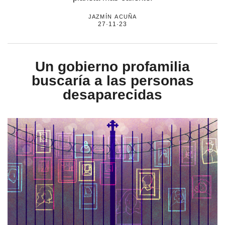
jazmín acuña
27·11·23
por formato
scrolls
Un gobierno profamilia
timeline
buscaría a las personas
desaparecidas
chequeo
descargables
el surti
acerca
blog
contacto