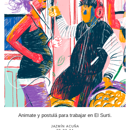
estronismo climático
escuelas fumigadas
historia de las mujeres
patria contratista
plan del terror
consumo ilustrado
surti impreso
Animate y postulá para trabajar en El Surti.
jazmín acuña