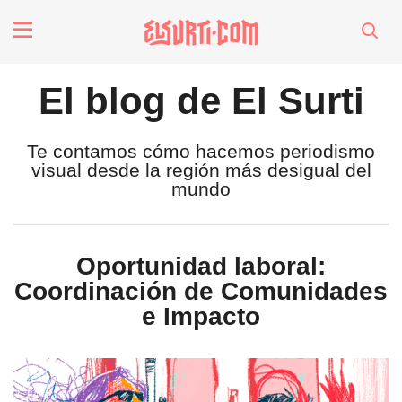
fenómenos
El blog de El Surti
Futuros
Te contamos cómo hacemos periodismo
visual desde la región más desigual del
Soberanas
mundo
Oligarquía
Oportunidad laboral:
Coordinación de Comunidades
Despacio Sonoro
e Impacto
especiales
invasores vip