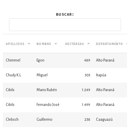
estronismo climático
buscar:
escuelas fumigadas
historia de las mujeres
patria contratista
apellidos
nombre
hectáreas
departamento
plan del terror
Chimmel
Egon
489
Alto Paraná
consumo ilustrado
Chudy K.L.
Miguel
303
Itapúa
surti impreso
Cibils
Mario Rubén
1.249
Alto Paraná
Cibils
Fernando José
1.499
Alto Paraná
Clebsch
Guillermo
238
Caaguazú