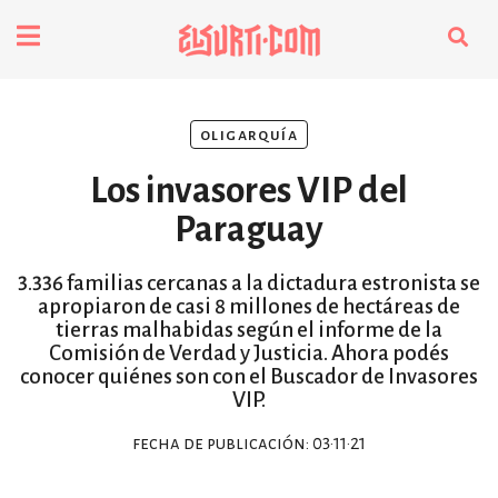
fenómenos
oligarquía
Futuros
Los invasores VIP del
Soberanas
Paraguay
3.336 familias cercanas a la dictadura estronista se
Oligarquía
apropiaron de casi 8 millones de hectáreas de
tierras malhabidas según el informe de la
Comisión de Verdad y Justicia. Ahora podés
Despacio Sonoro
conocer quiénes son con el Buscador de Invasores
VIP.
especiales
fecha de publicación: 03·11·21
invasores vip