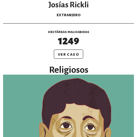
Josías Rickli
extranjero
hectáreas malhabidas
1249
ver caso
Religiosos