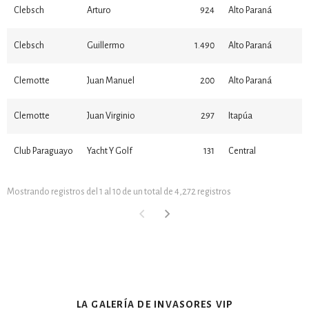
Clebsch
Arturo
924
Alto Paraná
Clebsch
Guillermo
1.490
Alto Paraná
Clemotte
Juan Manuel
200
Alto Paraná
Clemotte
Juan Virginio
297
Itapúa
Club Paraguayo
Yacht Y Golf
131
Central
Mostrando registros del 1 al 10 de un total de 4,272 registros
la galería de invasores vip