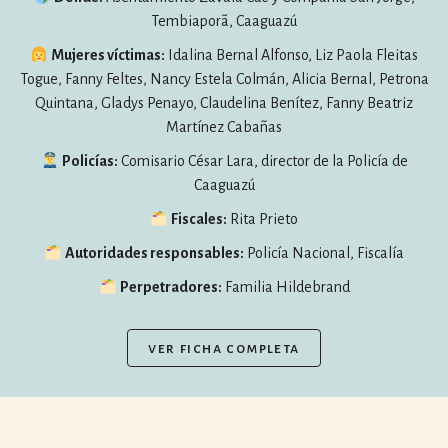
Tembiaporã, Caaguazú
Mujeres víctimas:
Idalina Bernal Alfonso, Liz Paola Fleitas
por formato
Togue, Fanny Feltes, Nancy Estela Colmán, Alicia Bernal, Petrona
scrolls
Quintana, Gladys Penayo, Claudelina Benítez, Fanny Beatriz
Martínez Cabañas
timeline
Policías:
Comisario César Lara, director de la Policía de
chequeo
Caaguazú
Fiscales:
Rita Prieto
descargables
Autoridades responsables:
Policía Nacional, Fiscalía
el surti
Perpetradores:
Familia Hildebrand
acerca
ver ficha completa
blog
contacto