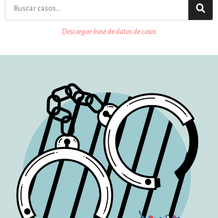
estronismo climático
Descargar base de datos de casos
escuelas fumigadas
historia de las mujeres
patria contratista
plan del terror
consumo ilustrado
surti impreso