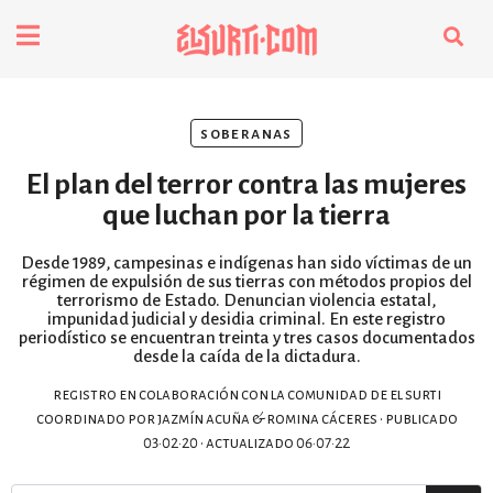
fenómenos
soberanas
Futuros
El plan del terror contra las mujeres
Soberanas
que luchan por la tierra
Desde 1989, campesinas e indígenas han sido víctimas de un
Oligarquía
régimen de expulsión de sus tierras con métodos propios del
terrorismo de Estado. Denuncian violencia estatal,
impunidad judicial y desidia criminal. En este registro
periodístico se encuentran treinta y tres casos documentados
Despacio Sonoro
desde la caída de la dictadura.
registro en colaboración con la comunidad de el surti
coordinado por jazmín acuña & romina cáceres • publicado
especiales
03·02·20 • actualizado 06·07·22
invasores vip