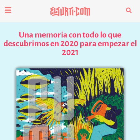
fenómenos
Una memoria con todo lo que
Futuros
descubrimos en 2020 para empezar el
2021
Soberanas
Oligarquía
Despacio Sonoro
especiales
invasores vip