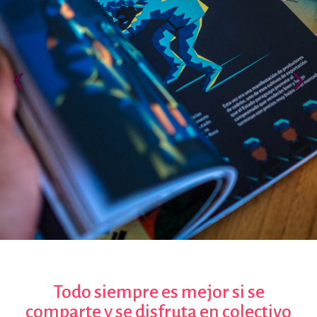
por formato
scrolls
timeline
chequeo
descargables
el surti
acerca
blog
contacto
Todo siempre es mejor si se
comparte y se disfruta en colectivo