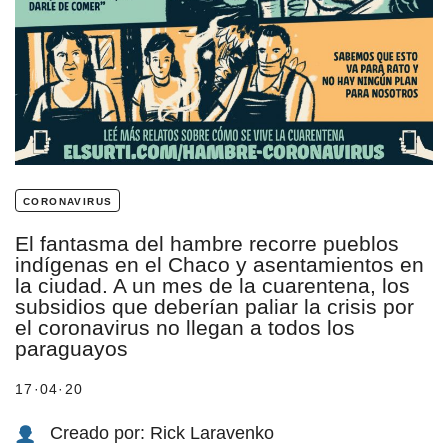
estronismo climático
escuelas fumigadas
historia de las mujeres
patria contratista
plan del terror
coronavirus
consumo ilustrado
El fantasma del hambre recorre pueblos
indígenas en el Chaco y asentamientos en
la ciudad. A un mes de la cuarentena, los
surti impreso
subsidios que deberían paliar la crisis por
el coronavirus no llegan a todos los
paraguayos
17·04·20
Creado por: Rick Laravenko