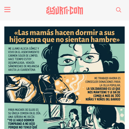
fenómenos
Futuros
Soberanas
Oligarquía
Despacio Sonoro
especiales
invasores vip