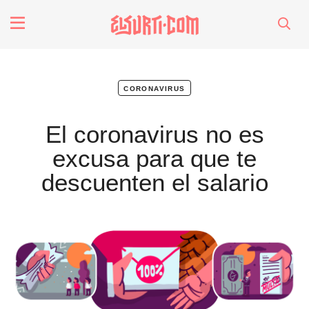
fenómenos
Futuros
coronavirus
El coronavirus no es
Soberanas
excusa para que te
Oligarquía
descuenten el salario
Despacio Sonoro
especiales
invasores vip