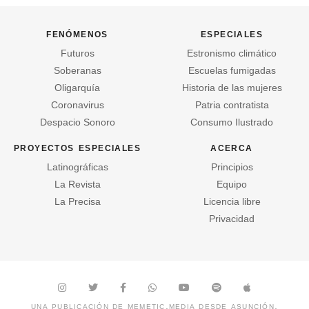
fenómenos
especiales
Futuros
Estronismo climático
Soberanas
Escuelas fumigadas
Oligarquía
Historia de las mujeres
Coronavirus
Patria contratista
Despacio Sonoro
Consumo Ilustrado
proyectos especiales
acerca
Latinográficas
Principios
La Revista
Equipo
La Precisa
Licencia libre
Privacidad
una publicación de
memetic.media
desde asunción,