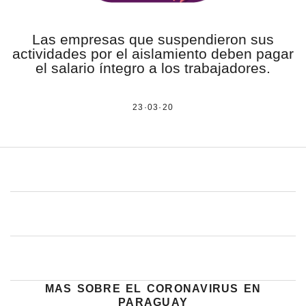
estronismo climático
Las empresas que suspendieron sus
escuelas fumigadas
actividades por el aislamiento deben pagar
el salario íntegro a los trabajadores.
historia de las mujeres
patria contratista
23·03·20
plan del terror
consumo ilustrado
surti impreso
mas sobre el coronavirus en
paraguay