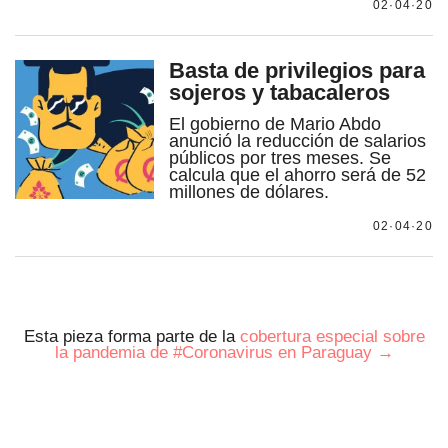
02·04·20
por formato
Basta de privilegios para
sojeros y tabacaleros
scrolls
El gobierno de Mario Abdo
anunció la reducción de salarios
timeline
públicos por tres meses. Se
calcula que el ahorro será de 52
chequeo
millones de dólares.
descargables
02·04·20
el surti
acerca
Esta pieza forma parte de la
cobertura especial sobre
la pandemia de #Coronavirus en Paraguay
→
blog
contacto