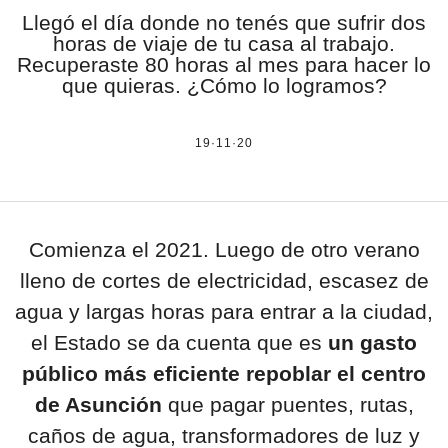
Llegó el día donde no tenés que sufrir dos
estronismo climático
horas de viaje de tu casa al trabajo.
Recuperaste 80 horas al mes para hacer lo
escuelas fumigadas
que quieras. ¿Cómo lo logramos?
historia de las mujeres
19·11·20
patria contratista
plan del terror
consumo ilustrado
Comienza el 2021. Luego de otro verano
lleno de cortes de electricidad, escasez de
surti impreso
agua y largas horas para entrar a la ciudad,
el Estado se da cuenta que es
un gasto
público más eficiente
repoblar el centro
de Asunción
que pagar puentes, rutas,
caños de agua, transformadores de luz y