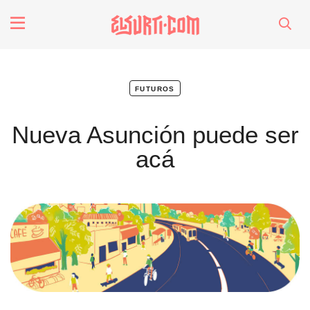
fenómenos
Futuros
futuros
Nueva Asunción puede ser
Soberanas
acá
Oligarquía
Despacio Sonoro
especiales
invasores vip