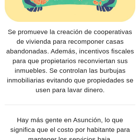
por formato
Se promueve la creación de cooperativas
scrolls
de vivienda para recomponer casas
timeline
abandonadas. Además, incentivos fiscales
chequeo
para que propietarios reconviertan sus
inmuebles. Se controlan las burbujas
descargables
inmobiliarias evitando que propiedades se
el surti
usen para lavar dinero.
acerca
blog
Hay más gente en Asunción, lo que
contacto
significa que el costo por habitante para
mantener los servicios baja.