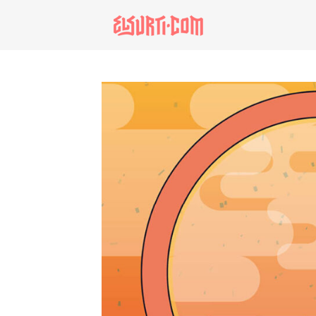
especiales
invasores vip
estronismo climátic
escuelas fumigadas
historia de las muj
patria contratista
plan del terror
consumo ilustrado
noro