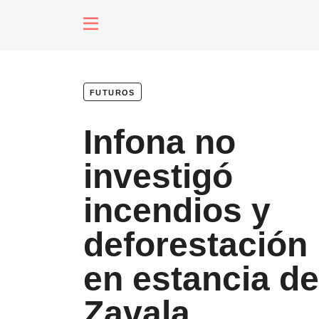
fenómenos
futuros
Futuros
Infona no
Soberanas
investigó
incendios y
Oligarquía
deforestación
en estancia de
Despacio So
Zavala