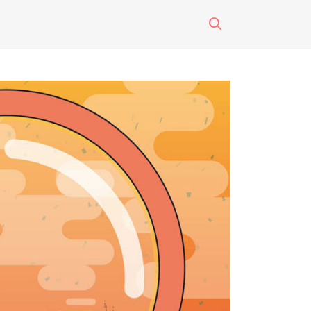
surti impreso
o
eres