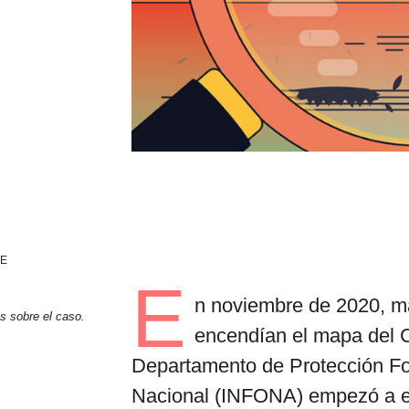
por formato
scrolls
timeline
chequeo
descargables
he
E
n noviembre de 2020, má
s sobre el caso
.
encendían el mapa del 
Departamento de Protección Fore
Nacional (INFONA) empezó a emi