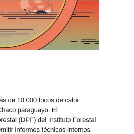
el surti
acerca
blog
contacto
s de 10.000 focos de calor
Chaco paraguayo. El
stal (DPF) del Instituto Forestal
tir informes técnicos internos