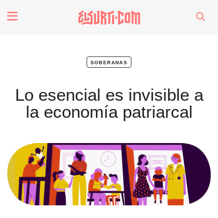
fenómenos
Futuros
soberanas
Lo esencial es invisible a
Soberanas
la economía patriarcal
Oligarquía
Despacio Sonoro
especiales
invasores vip