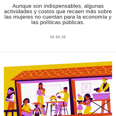
Aunque son indispensables, algunas
estronismo climático
actividades y costos que recaen más sobre
las mujeres no cuentan para la economía y
escuelas fumigadas
las políticas públicas.
historia de las mujeres
02·03·20
patria contratista
plan del terror
consumo ilustrado
surti impreso