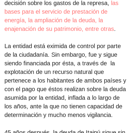
decisión sobre los gastos de la represa,
las
bases para el servicio de prestación de
por formato
energía, la ampliación de la deuda, la
enajenación de su patrimonio, entre otras
.
scrolls
timeline
La entidad está eximida de control por parte
de la ciudadanía. Sin embargo, fue y sigue
chequeo
siendo financiada por ésta, a través de la
descargables
explotación de un recurso natural que
pertenece a los habitantes de ambos países y
el surti
con el pago que éstos realizan sobre la deuda
acerca
asumida por la entidad, inflada a lo largo de
los años, ante la que no tienen capacidad de
blog
determinación y mucho menos vigilancia.
contacto
45 años después, la deuda de Itaipú sigue sin