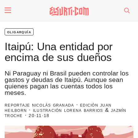
fenómenos
oligarquía
Futuros
Itaipú: Una entidad por
encima de sus dueños
Soberanas
Ni Paraguay ni Brasil pueden controlar los
Oligarquía
gastos y deudas de Itaipú. Aunque sean
quienes pagan las cuentas todos los
meses.
Despacio Sonoro
reportaje nicolás granada · edición juan
heilborn · ilustración lorena barrios & jazmín
troche ·
20·11·18
especiales
invasores vip