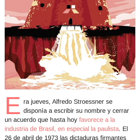
estronismo climático
escuelas fumigadas
historia de las mujeres
patria contratista
plan del terror
consumo ilustrado
surti impreso
E
ra jueves, Alfredo Stroessner se
disponía a escribir su nombre y cerrar
un acuerdo que hasta hoy
favorece a la
industria de Brasil, en especial la paulista
. El
26 de abril de 1973 las dictaduras firmantes