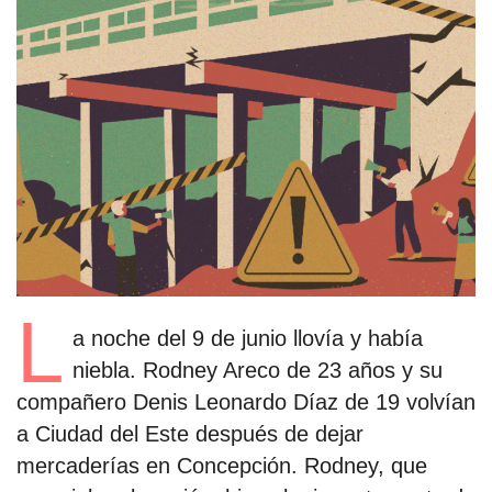
estronismo climático
escuelas fumigadas
historia de las mujeres
patria contratista
plan del terror
consumo ilustrado
surti impreso
L
a noche del 9 de junio llovía y había
niebla. Rodney Areco de 23 años y su
compañero Denis Leonardo Díaz de 19 volvían
a Ciudad del Este después de dejar
mercaderías en Concepción. Rodney, que