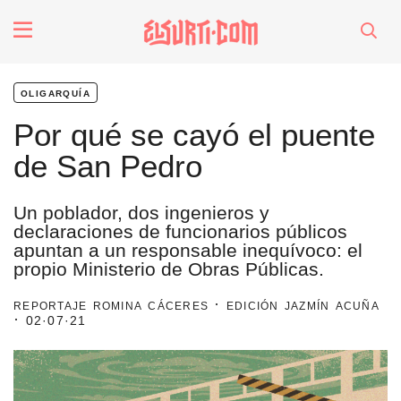
fenómenos
oligarquía
Futuros
Por qué se cayó el puente
de San Pedro
Soberanas
Un poblador, dos ingenieros y
Oligarquía
declaraciones de funcionarios públicos
apuntan a un responsable inequívoco: el
propio Ministerio de Obras Públicas.
Despacio Sonoro
reportaje romina cáceres · edición jazmín acuña
·
02·07·21
especiales
invasores vip