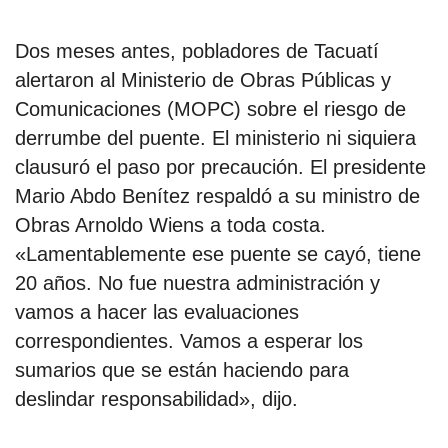
Dos meses antes, pobladores de Tacuatí
por formato
alertaron al Ministerio de Obras Públicas y
scrolls
Comunicaciones (MOPC) sobre el riesgo de
derrumbe del puente. El ministerio ni siquiera
timeline
clausuró el paso por precaución. El presidente
chequeo
Mario Abdo Benítez respaldó a su ministro de
Obras Arnoldo Wiens a toda costa.
descargables
«Lamentablemente ese puente se cayó, tiene
el surti
20 años. No fue nuestra administración y
vamos a hacer las evaluaciones
acerca
correspondientes. Vamos a esperar los
blog
sumarios que se están haciendo para
deslindar responsabilidad», dijo.
contacto