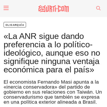
fenómenos
oligarquía
Futuros
«La ANR sigue dando
preferencia a lo político-
Soberanas
ideológico, aunque eso no
signifique ninguna ventaja
Oligarquía
económica para el país»
Despacio Sonoro
El economista Fernando Masi apunta a la
«inercia conservadora» del partido de
gobierno en sus relaciones con Taiwán. Un
especiales
conservadurismo que también se expresa
en una política exterior alineada a Brasil.
invasores vip