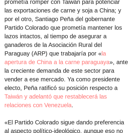
prometía romper con Taiwán para potenciar
las exportaciones de carne y soja a China; y
por formato
por el otro, Santiago Peña del gobernante
Partido Colorado que prometía mantener los
scrolls
lazos intactos, al tiempo de asegurar a
timeline
ganaderos de la Asociación Rural del
Paraguay (ARP) que trabajaría por «
la
chequeo
apertura de China a la carne paraguaya
», ante
descargables
la creciente demanda de este sector para
vender a ese mercado. Ya como presidente
el surti
electo, Peña ratificó su posición respecto a
acerca
Taiwán y adelantó que restablecerá las
relaciones con Venezuela
.
blog
contacto
«El Partido Colorado sigue dando preferencia
al aspecto político-ideológico, aunque eso no