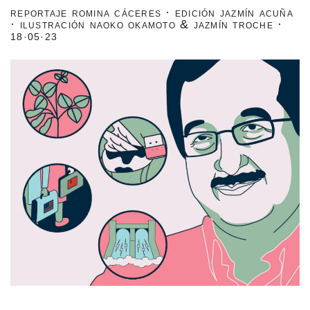
reportaje romina cáceres · edición jazmín acuña
estronismo climático
· ilustración naoko okamoto & jazmín troche ·
18·05·23
escuelas fumigadas
historia de las mujeres
patria contratista
plan del terror
consumo ilustrado
surti impreso