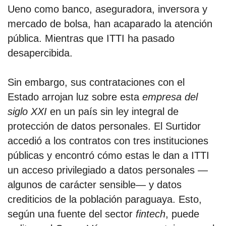
Ueno como banco, aseguradora, inversora y
mercado de bolsa, han acaparado la atención
por formato
pública. Mientras que ITTI ha pasado
desapercibida.
scrolls
timeline
Sin embargo, sus contrataciones con el
chequeo
Estado arrojan luz sobre esta
empresa del
siglo XXI
en un país sin ley integral de
descargables
protección de datos personales. El Surtidor
accedió a los contratos con tres instituciones
el surti
públicas y encontró cómo estas le dan a ITTI
acerca
un acceso privilegiado a datos personales —
blog
algunos de carácter sensible— y datos
crediticios de la población paraguaya. Esto,
contacto
según una fuente del sector
fintech
, puede