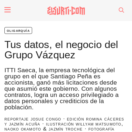
fenómenos
oligarquía
Futuros
Tus datos, el negocio del
Grupo Vázquez
Soberanas
ITTI Saeca, la empresa tecnológica del
Oligarquía
grupo en el que Santiago Peña es
accionista, ganó más licitaciones desde
que asumió este gobierno. Con algunos
Despacio Sonoro
contratos, logra un acceso privilegiado a
datos personales y crediticios de la
población.
especiales
reportaje josue congo · edición romina cáceres
y jazmín acuña · ilustración willyam matsumoto,
naoko okamoto & jazmín troche · fotografía
invasores vip