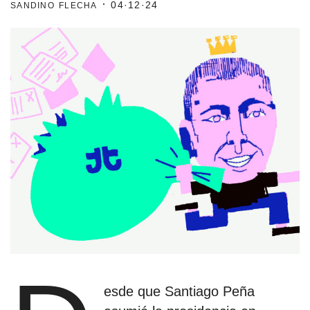
sandino flecha ·
04·12·24
estronismo climático
escuelas fumigadas
historia de las mujeres
patria contratista
plan del terror
consumo ilustrado
surti impreso
esde que Santiago Peña