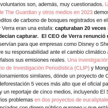
voluntarios son, además, muy cuestionados.
 de The Guardian y otros medios en 2023
demos
éditos de carbono de bosques registrados en e
 Verra eran una estafa:
capturaban 20 veces
ecían capturar. El CEO de Verra renunció 
 servían para que empresas como Disney o She
 su responsabilidad ante el cambio climático a
falsos sus emisiones reales.
Una investigación
o de Investigación Periodística (CLIP)
y Mong
tionamientos similares, dónde un proyecto de
eforestación 5 veces más alto que el oficial par
 y un reportaje de cinco medios, incluyendo El S
ios problemas
en dos proyectos de eucaliptal
nciados con dinero público europeo y que est