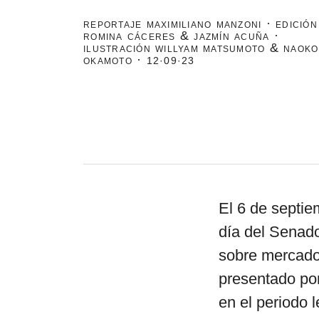
reportaje maximiliano manzoni · edición
romina cáceres & jazmín acuña ·
ilustración willyam matsumoto & naoko
okamoto ·
12·09·23
El 6 de septie
día del Senado
sobre mercados
presentado po
en el periodo 