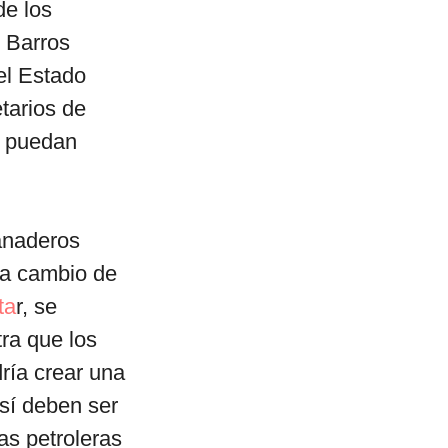
de los
e Barros
 el Estado
tarios de
s puedan
ganaderos
 a cambio de
ta
r, se
ra que los
ría crear una
sí deben ser
as petroleras