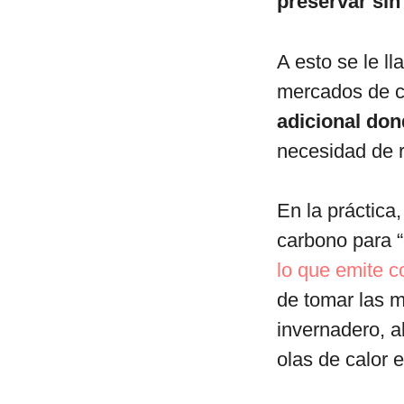
preservar sin
A esto se le l
mercados de ca
adicional don
necesidad de r
En la práctica
carbono para 
lo que emite 
de tomar las m
invernadero, a
olas de calor 