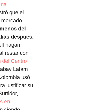
Una
tró que el
l mercado
 menos del
días después.
ll hagan
l restar con
 del Centro
abay Latam
 Colombia usó
a justificar su
urtidor,
es en
án siendo