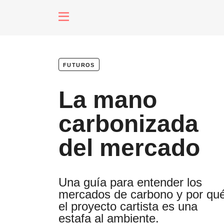
fenómenos
futuros
Futuros
La mano
Soberanas
carbonizada
del mercado
Oligarquía
Una guía para entender los
mercados de carbono y por qu
Despacio So
el proyecto cartista es una
estafa al ambiente.