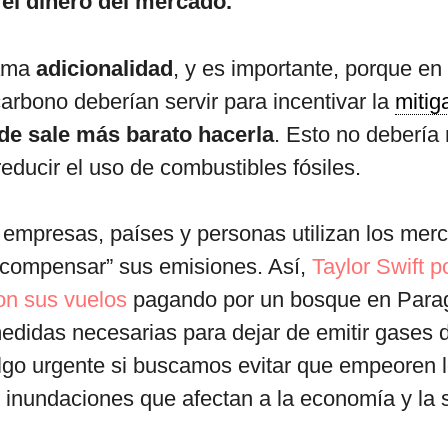
 el dinero del mercado.
lama
adicionalidad
, y es importante, porque en 
rbono deberían servir para incentivar la
mitig
de sale más barato hacerla
. Esto no debería
educir el uso de combustibles fósiles.
, empresas, países y personas utilizan los mer
“compensar” sus emisiones. Así,
Taylor Swift p
con sus vuelos
pagando por un bosque en Para
edidas necesarias para dejar de emitir gases 
lgo urgente si buscamos evitar que empeoren l
e inundaciones que afectan a la economía y la 