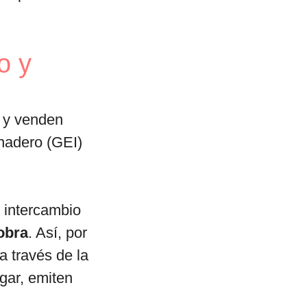
o y
 y venden
nadero (GEI)
 intercambio
obra
. Así, por
 través de la
gar, emiten