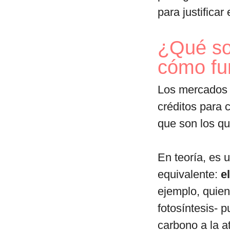
para justifica
¿Qué so
cómo fu
Los mercados 
créditos para
que son los que
En teoría, es 
equivalente:
e
ejemplo, quie
fotosíntesis- 
carbono a la 