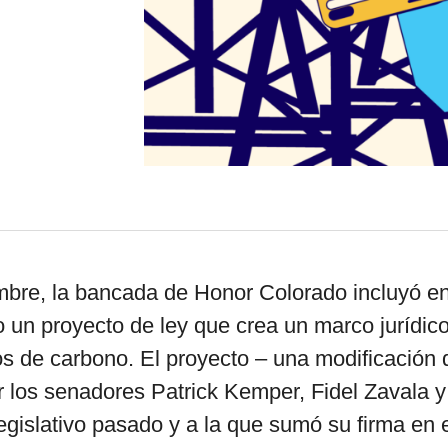
por formato
scrolls
timeline
chequeo
descargables
mbre, la bancada de Honor Colorado incluyó en
 un proyecto de ley que crea un marco jurídic
 de carbono. El proyecto – una modificación 
r los senadores Patrick Kemper, Fidel Zavala 
legislativo pasado y a la que sumó su firma en 