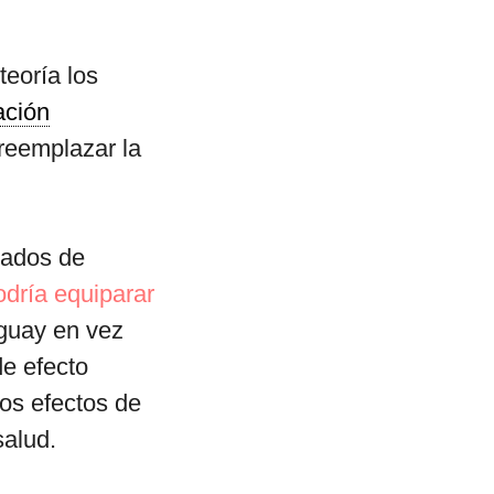
teoría los
ación
 reemplazar la
cados de
odría equiparar
guay en vez
de efecto
os efectos de
salud.