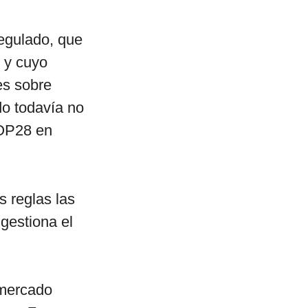
egulado, que
s y cuyo
es sobre
do todavía no
COP28 en
s reglas las
 gestiona el
 mercado