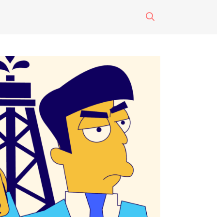
surti impreso
o
eres