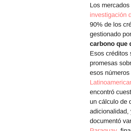
Los mercados 
investigación
90% de los cr
gestionado por
carbono que d
Esos créditos
promesas sobre
esos números 
Latinoamerican
encontró cues
un cálculo de d
adicionalidad,
documentó var
Paraguay
fina