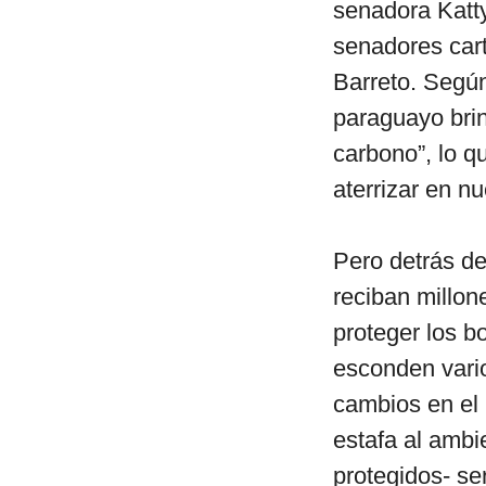
senadora Katty
senadores cart
Barreto. Según 
paraguayo brin
carbono”, lo q
aterrizar en nu
Pero detrás de
reciban millo
proteger los 
esconden vari
cambios en el 
estafa al amb
protegidos- se