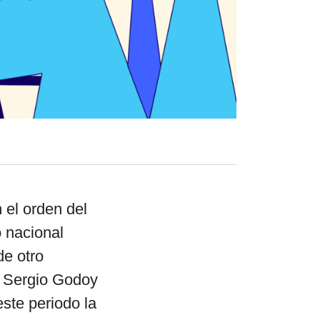
el surti
acerca
blog
contacto
 el orden del
o nacional
de otro
y Sergio Godoy
este periodo la