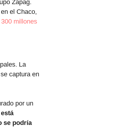
grupo Zapag.
 en el Chaco,
 300 millones
pales. La
 se captura en
urado por un
 está
o se podría