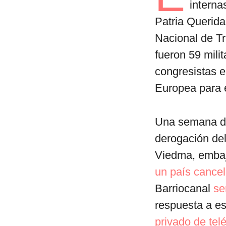
interna
Patria Querid
Nacional de Tr
fueron 59 mili
congresistas e
Europea para 
Una semana de
derogación del
Viedma, embaj
un país cance
Barriocanal
se
respuesta a es
privado de tel