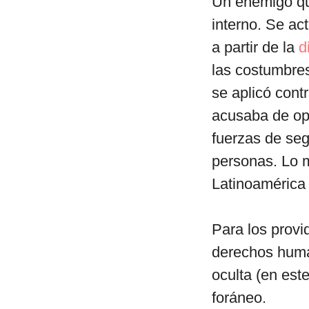
Un enemigo que
interno. Se ac
a partir de la
d
las costumbres
se aplicó cont
acusaba de ope
fuerzas de seg
personas. Lo m
Latinoamérica b
Para los provi
derechos huma
oculta (en es
foráneo.