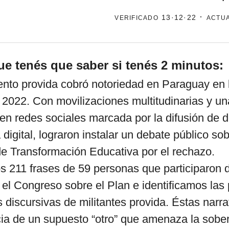
verificado
· actu
13·12·22
por formato
ue tenés que saber si tenés 2 minutos:
scrolls
timeline
nto provida cobró notoriedad en Paraguay en 
chequeo
2022. Con movilizaciones multitudinarias y un
descargables
en redes sociales marcada por la difusión de 
 digital, lograron instalar un debate público so
e Transformación Educativa por el rechazo.
 211 frases de 59 personas que participaron d
 el Congreso sobre el Plan e identificamos las 
s discursivas de militantes provida. Éstas narr
cia de un supuesto “otro” que amenaza la sober