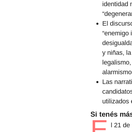
identidad 
“degenerar
El discurs
“enemigo i
desigualda
y niñas, l
legalismo,
alarmismo
Las narrat
candidatos
utilizados
Si tenés más
E
l 21 de