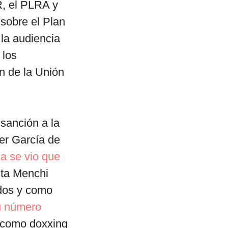
R, el PLRA y
 sobre el Plan
la audiencia
 los
ón de la Unión
sanción a la
ier García de
a se vio que
sta Menchi
ados y como
u número
a como doxxing