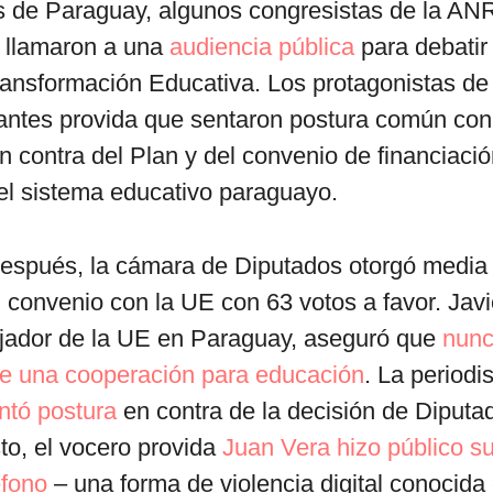
s de Paraguay, algunos congresistas de la AN
a llamaron a una
audiencia pública
para debatir
ansformación Educativa. Los protagonistas de 
tantes provida que sentaron postura común con
n contra del Plan y del convenio de financiaci
el sistema educativo paraguayo.
spués, la cámara de Diputados otorgó media 
 convenio con la UE con 63 votos a favor. Jav
ador de la UE en Paraguay, aseguró que
nunc
le una cooperación para educación
. La periodi
ntó postura
en contra de la decisión de Diput
to, el vocero provida
Juan Vera hizo público s
éfono
– una forma de violencia digital conocid