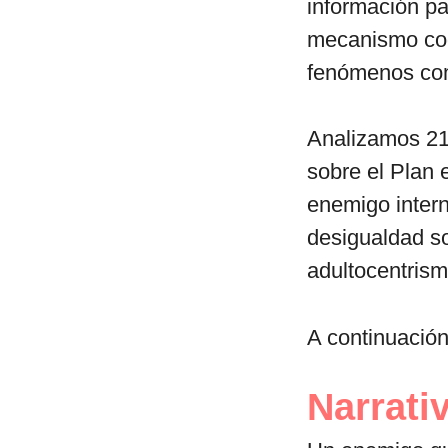
información pa
mecanismo cog
fenómenos com
Analizamos 211
sobre el Plan 
enemigo intern
desigualdad so
adultocentrism
A continuación
Narrati