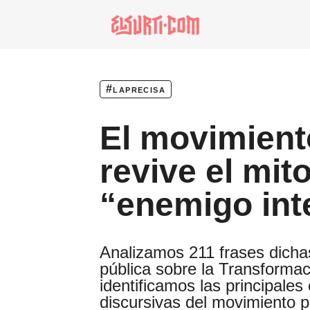
especiales
invasores vip
#laprecisa
estronismo climátic
El movimient
escuelas fumigadas
historia de las muj
revive el mito
patria contratista
“enemigo int
plan del terror
consumo ilustrado
Analizamos 211 frases dichas
pública sobre la Transforma
noro
identificamos las principales
discursivas del movimiento p