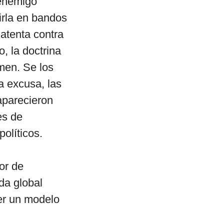
 enemigo
irla en bandos
atenta contra
, la doctrina
imen. Se los
a excusa, las
aparecieron
es de
políticos.
or de
da global
er un modelo