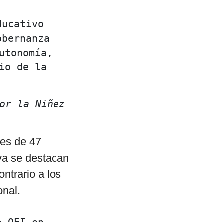
ucativo 
bernanza 
tonomía, 
o de la 
or la Niñez 
nes de 47
iva se destacan
ntrario a los
onal.