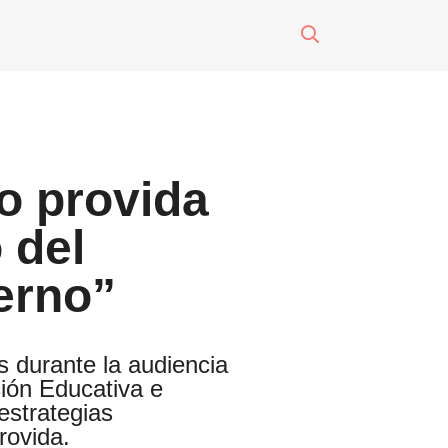
surti impreso
o
o provida
eres
 del
erno”
 durante la audiencia
ción Educativa e
 estrategias
rovida.