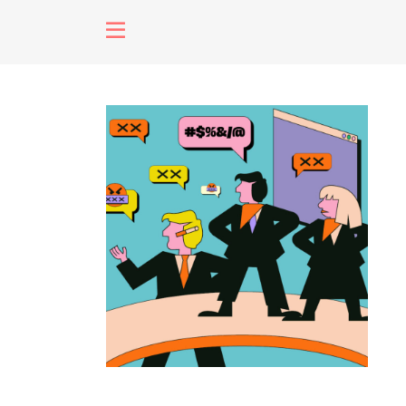
fenómenos
Futuros
Soberanas
Oligarquía
Despacio So