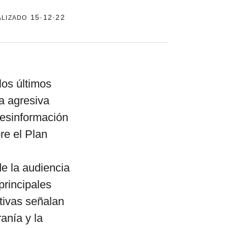
alizado
15·12·22
el surti
acerca
blog
los últimos
contacto
a agresiva
desinformación
bre el Plan
e la audiencia
principales
ativas señalan
anía y la