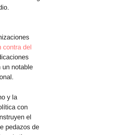
dio.
nizaciones
 contra del
dicaciones
n un notable
onal.
o y la
lítica con
nstruyen el
une pedazos de