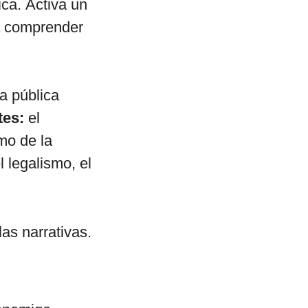
ica. Activa un
a comprender
a pública
tes:
el
mo de la
 legalismo, el
as narrativas.