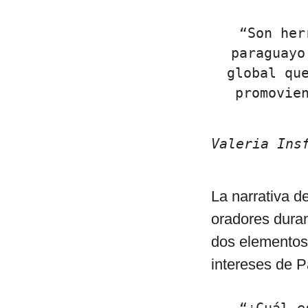
“Son her
paraguayo
global que
promovie
Valeria Ins
La narrativa d
oradores duran
dos elementos:
intereses de P