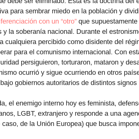
 debe ser eliminado. Ésta es la doctrina del
tiva para sembrar miedo en la población y divid
iferenciación con un “otro”
que supuestamente 
 y la soberanía nacional. Durante el estronismo
ra cualquiera percibido como disidente del rég
rar para el comunismo internacional. Con est
uridad persiguieron, torturaron, mataron y des
ismo ocurrió y sigue ocurriendo en otros país
ajo gobiernos autoritarios de distintos signos 
da, el enemigo interno hoy es feminista, defens
nos, LGBT, extranjero y responde a una agen
te caso, de la Unión Europea) que busca impon