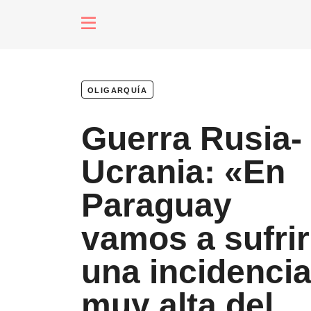
fenómenos
oligarquía
Futuros
Guerra Rusia-
Soberanas
Ucrania: «En
Paraguay
Oligarquía
vamos a sufrir
una incidenci
Despacio So
muy alta del