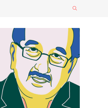
surti impreso
o
eres