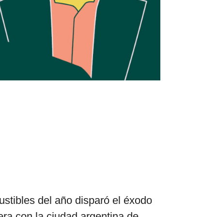
el surti
acerca
blog
contacto
tibles del año disparó el éxodo
era con la ciudad argentina de