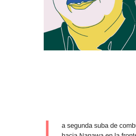
e
por formato
scrolls
timeline
chequeo
descargables
L
a segunda suba de combus
hacia Nanawa en la front