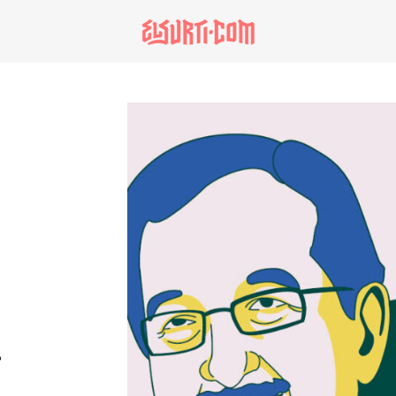
especiales
invasores vip
estronismo climátic
escuelas fumigadas
historia de las muj
patria contratista
plan del terror
consumo ilustrado
a
noro