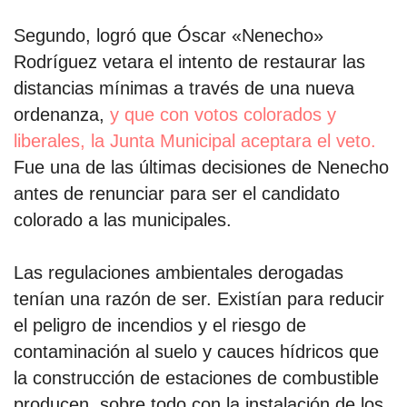
Segundo, logró que Óscar «Nenecho»
por formato
Rodríguez vetara el intento de restaurar las
distancias mínimas a través de una nueva
scrolls
ordenanza,
y que con votos colorados y
timeline
liberales, la Junta Municipal aceptara el veto.
Fue una de las últimas decisiones de Nenecho
chequeo
antes de renunciar para ser el candidato
descargables
colorado a las municipales.
el surti
Las regulaciones ambientales derogadas
acerca
tenían una razón de ser. Existían para reducir
el peligro de incendios y el riesgo de
blog
contaminación al suelo y cauces hídricos que
contacto
la construcción de estaciones de combustible
producen, sobre todo con la instalación de los