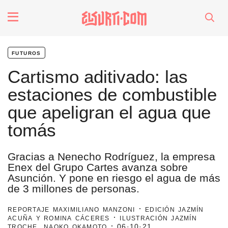
fenómenos
futuros
Futuros
Cartismo aditivado: las
estaciones de combustible
Soberanas
que apeligran el agua que
tomás
Oligarquía
Gracias a Nenecho Rodríguez, la empresa
Despacio Sonoro
Enex del Grupo Cartes avanza sobre
Asunción. Y pone en riesgo el agua de más
de 3 millones de personas.
especiales
reportaje maximiliano manzoni · edición jazmín
acuña y romina cáceres · ilustración jazmín
invasores vip
troche, naoko okamoto ·
06·10·21