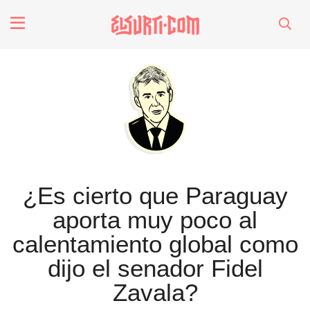
fenómenos
Futuros
Soberanas
Oligarquía
¿Es cierto que Paraguay
aporta muy poco al
Despacio Sonoro
calentamiento global como
dijo el senador Fidel
especiales
Zavala?
invasores vip