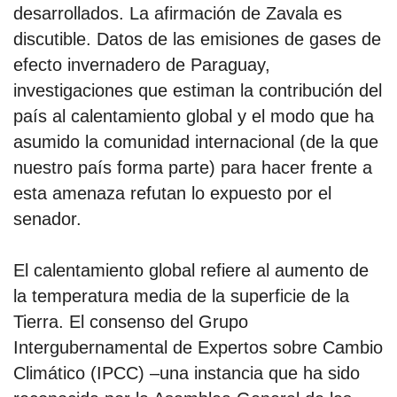
desarrollados. La afirmación de Zavala es
discutible. Datos de las emisiones de gases de
por formato
efecto invernadero de Paraguay,
investigaciones que estiman la contribución del
scrolls
país al calentamiento global y el modo que ha
timeline
asumido la comunidad internacional (de la que
chequeo
nuestro país forma parte) para hacer frente a
esta amenaza refutan lo expuesto por el
descargables
senador.
el surti
El calentamiento global refiere al aumento de
acerca
la temperatura media de la superficie de la
Tierra. El consenso del Grupo
blog
Intergubernamental de Expertos sobre Cambio
contacto
Climático (IPCC) –una instancia que ha sido