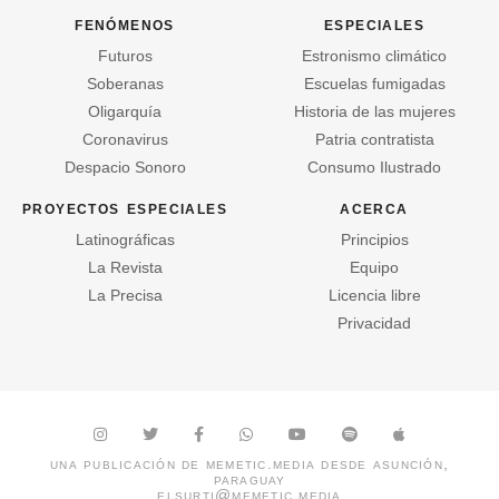
fenómenos
especiales
Futuros
Estronismo climático
Soberanas
Escuelas fumigadas
Oligarquía
Historia de las mujeres
Coronavirus
Patria contratista
Despacio Sonoro
Consumo Ilustrado
proyectos especiales
acerca
Latinográficas
Principios
La Revista
Equipo
La Precisa
Licencia libre
Privacidad
una publicación de
memetic.media
desde asunción,
paraguay
elsurti@memetic.media