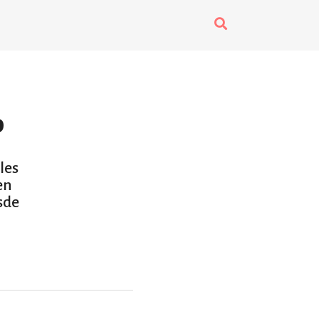
surti impreso
o
les
en
sde