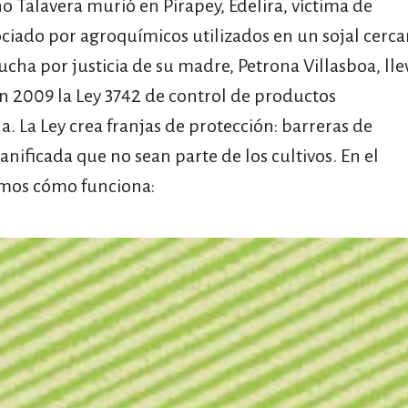
no Talavera murió en Pirapey, Edelira, víctima de
ociado por agroquímicos utilizados en un sojal cerc
 lucha por justicia de su madre, Petrona Villasboa, lle
por formato
 2009 la Ley 3742 de control de productos
scrolls
la. La Ley crea franjas de protección: barreras de
timeline
nificada que no sean parte de los cultivos. En el
chequeo
camos cómo funciona:
descargables