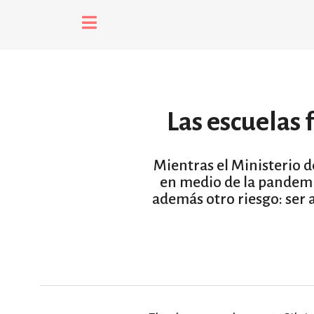
fenómenos
Futuros
Las escuelas
Soberanas
Mientras el Ministerio de
en medio de la pandemi
además otro riesgo: ser 
Oligarquía
Despacio Sonor