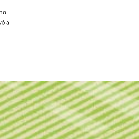
ano
vó a
el surti
acerca
blog
contacto