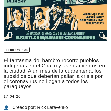
estronismo climático
escuelas fumigadas
historia de las mujeres
patria contratista
plan del terror
coronavirus
consumo ilustrado
El fantasma del hambre recorre pueblos
indígenas en el Chaco y asentamientos en
la ciudad. A un mes de la cuarentena, los
surti impreso
subsidios que deberían paliar la crisis por
el coronavirus no llegan a todos los
paraguayos
17·04·20
Creado por: Rick Laravenko