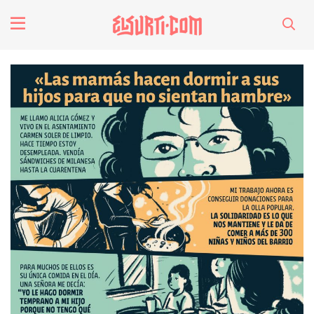
fenómenos
Futuros
Soberanas
Oligarquía
Despacio Sonoro
especiales
invasores vip