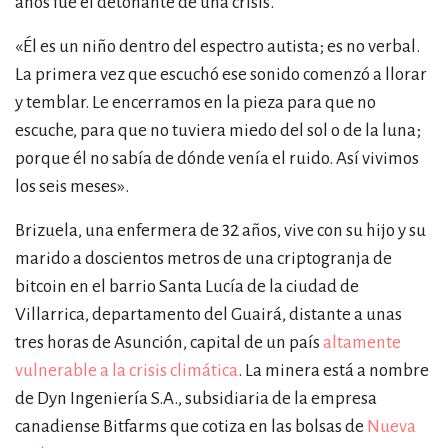
años fue el detonante de una crisis.
«
Él es un niño dentro del espectro autista; es no verbal.
por formato
La primera vez que escuchó ese sonido comenzó a llorar
y temblar. Le encerramos en la pieza para que no
scrolls
escuche, para que no tuviera miedo del sol o de la luna;
timeline
porque él no sabía de dónde venía el ruido. Así vivimos
chequeo
los seis meses
»
.
descargables
Brizuela, una enfermera de 32 años, vive con su hijo y su
marido a doscientos metros de una criptogranja de
el surti
bitcoin en el barrio Santa Lucía de la ciudad de
Villarrica, departamento del Guairá, distante a unas
acerca
tres horas de Asunción, capital de un país
altamente
blog
vulnerable a la crisis climática
. La minera está a nombre
de Dyn Ingeniería S.A., subsidiaria de la empresa
contacto
canadiense Bitfarms que cotiza en las bolsas de
Nueva