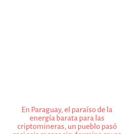
cáceres
estronismo climático
escuelas fumigadas
historia de las mujeres
patria contratista
plan del terror
consumo ilustrado
surti impreso
En Paraguay, el paraíso de la
energía barata para las
criptomineras, un pueblo pasó