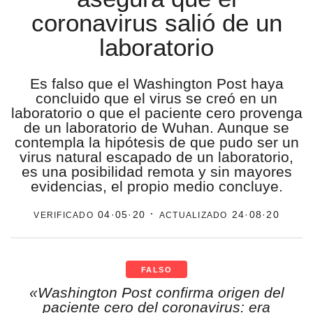
coronavirus salió de un
estronismo climático
laboratorio
escuelas fumigadas
historia de las mujeres
Es falso que el Washington Post haya
concluido que el virus se creó en un
patria contratista
laboratorio o que el paciente cero provenga
de un laboratorio de Wuhan. Aunque se
plan del terror
contempla la hipótesis de que pudo ser un
virus natural escapado de un laboratorio,
consumo ilustrado
es una posibilidad remota y sin mayores
evidencias, el propio medio concluye.
surti impreso
verificado
· actualizado
04·05·20
24·08·20
FALSO
«Washington Post confirma origen del
paciente cero del coronavirus: era