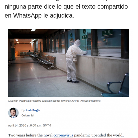
ninguna parte dice lo que el texto compartido
en WhatsApp le adjudica.
por formato
scrolls
timeline
chequeo
descargables
el surti
acerca
blog
contacto