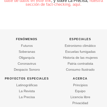
base de datos en este link
, y sobre La Precisa,
nuestra
sección de fact-checking, aquí.
fenómenos
especiales
Futuros
Estronismo climático
Soberanas
Escuelas fumigadas
Oligarquía
Historia de las mujeres
Coronavirus
Patria contratista
Despacio Sonoro
Consumo Ilustrado
proyectos especiales
acerca
Latinográficas
Principios
La Revista
Equipo
La Precisa
Licencia libre
Privacidad