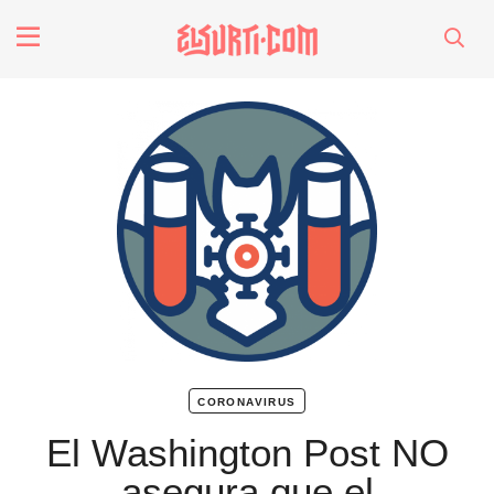
fenómenos
Futuros
Soberanas
Oligarquía
Despacio Sonoro
coronavirus
especiales
El Washington Post NO
asegura que el
invasores vip