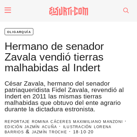
fenómenos
oligarquía
Futuros
Hermano de senador
Zavala vendió tierras
Soberanas
malhabidas al Indert
Oligarquía
César Zavala, hermano del senador
patriaqueridista Fidel Zavala, revendió al
Indert en 2011 las mismas tierras
Despacio Sonoro
malhabidas que obtuvo del ente agrario
durante la dictadura estronista.
especiales
reportaje romina cáceres maximiliano manzoni ·
edición jazmín acuña · ilustración lorena
barrios & jazmín troche ·
18·10·20
invasores vip