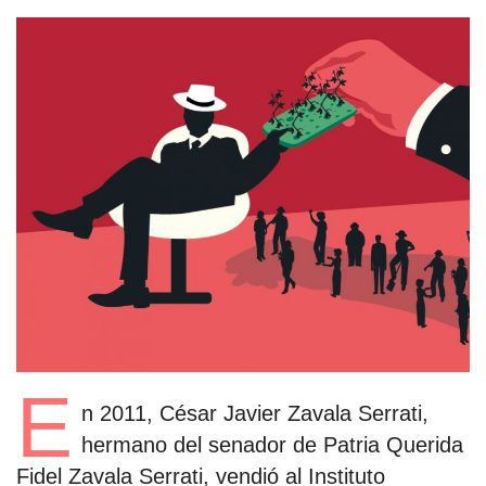
estronismo climático
escuelas fumigadas
historia de las mujeres
patria contratista
plan del terror
consumo ilustrado
surti impreso
E
n 2011, César Javier Zavala Serrati,
hermano del senador de Patria Querida
Fidel Zavala Serrati, vendió al Instituto