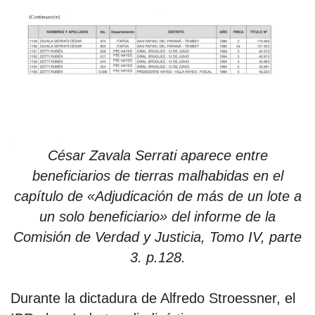
por formato
scrolls
timeline
chequeo
César Zavala Serrati aparece entre
descargables
beneficiarios de tierras malhabidas en el
capítulo de «Adjudicación de más de un lote a
el surti
un solo beneficiario» del informe de la
acerca
Comisión de Verdad y Justicia, Tomo IV, parte
blog
3. p.128.
contacto
Durante la dictadura de Alfredo Stroessner, el