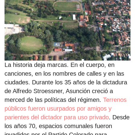
estronismo climático
escuelas fumigadas
historia de las mujeres
patria contratista
plan del terror
La historia deja marcas. En el cuerpo, en
consumo ilustrado
canciones, en los nombres de calles y en las
ciudades. Durante los 35 años de la dictadura
surti impreso
de Alfredo Stroessner, Asunción creció a
merced de las políticas del régimen.
Terrenos
públicos fueron usurpados por amigos y
parientes del dictador para uso privado
. Desde
los años 70, espacios comunales fueron
invadidos por el Partido Colorado para