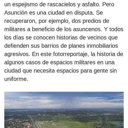
un espejismo de rascacielos y asfalto. Pero
Asunción es una ciudad en disputa. Se
por formato
recuperaron, por ejemplo, dos predios de
militares a beneficio de los asuncenos. Y todos
scrolls
los días se conocen historias de vecinos que
timeline
defienden sus barrios de planes inmobiliarios
chequeo
agresivos. En este fotorreportaje, la historia de
algunos casos de espacios militares en una
descargables
ciudad que necesita espacios para gente sin
uniforme.
el surti
acerca
blog
contacto