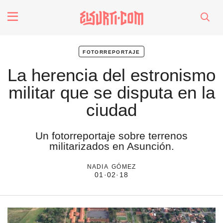
fenómenos
fotorreportaje
Futuros
La herencia del estronismo
militar que se disputa en la
Soberanas
ciudad
Oligarquía
Un fotorreportaje sobre terrenos
militarizados en Asunción.
Despacio Sonoro
nadia gómez
01·02·18
especiales
invasores vip