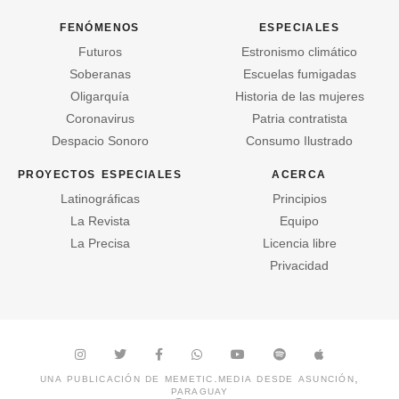
fenómenos
especiales
Futuros
Estronismo climático
Soberanas
Escuelas fumigadas
Oligarquía
Historia de las mujeres
Coronavirus
Patria contratista
Despacio Sonoro
Consumo Ilustrado
proyectos especiales
acerca
Latinográficas
Principios
La Revista
Equipo
La Precisa
Licencia libre
Privacidad
una publicación de
memetic.media
desde asunción,
paraguay