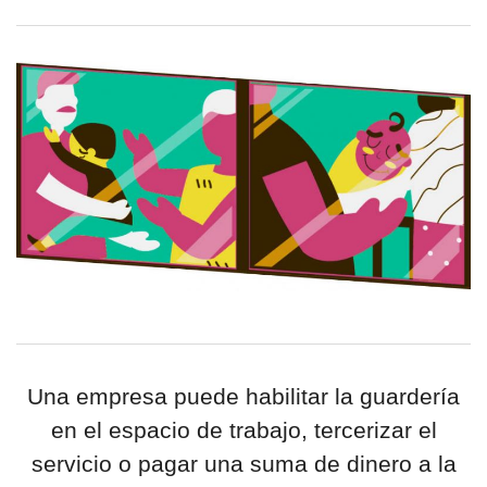
por formato
scrolls
timeline
chequeo
descargables
el surti
acerca
Una empresa puede habilitar la guardería
blog
en el espacio de trabajo, tercerizar el
contacto
servicio o pagar una suma de dinero a la