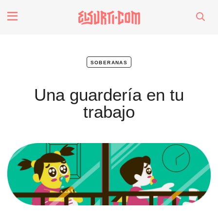
fenómenos
Futuros
soberanas
Una guardería en tu
Soberanas
trabajo
Oligarquía
Despacio Sonoro
especiales
invasores vip