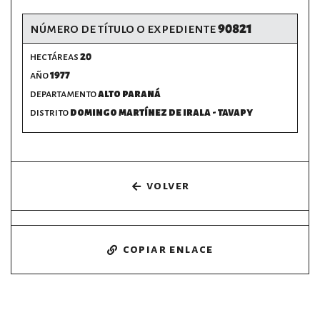
número de título o expediente
90821
hectáreas
20
año
1977
departamento
alto paraná
distrito
domingo martínez de irala - tavapy
volver
copiar enlace