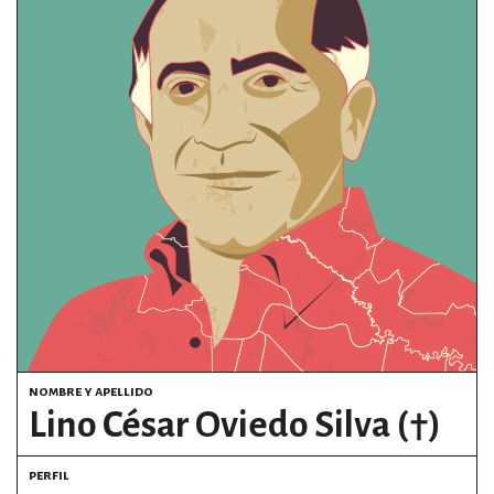
estronismo climático
escuelas fumigadas
historia de las mujeres
patria contratista
plan del terror
consumo ilustrado
surti impreso
nombre y apellido
Lino César Oviedo Silva (†)
perfil