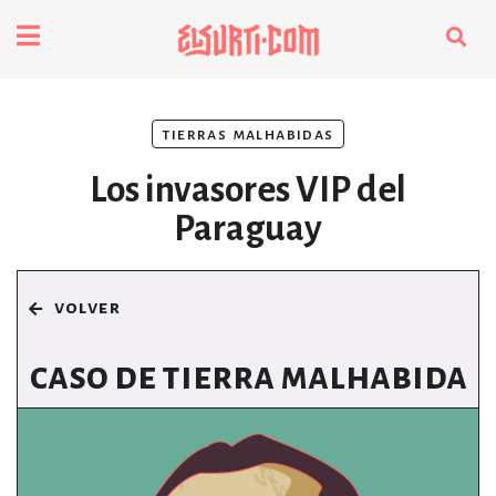
fenómenos
tierras malhabidas
Futuros
Los invasores VIP del
Soberanas
Paraguay
Oligarquía
volver
Despacio Sonoro
caso de tierra malhabida
especiales
invasores vip