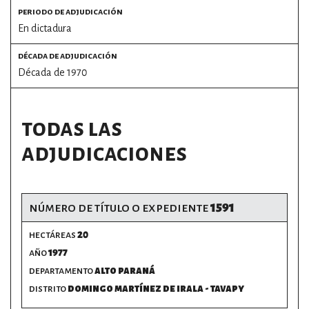
periodo de adjudicación
En dictadura
por formato
década de adjudicación
scrolls
Década de 1970
timeline
todas las
chequeo
adjudicaciones
descargables
el surti
número de título o expediente
1591
acerca
hectáreas
20
blog
año
1977
departamento
alto paraná
contacto
distrito
domingo martínez de irala - tavapy