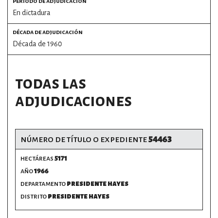
periodo de adjudicación
En dictadura
por formato
década de adjudicación
Década de 1960
scrolls
timeline
todas las
chequeo
adjudicaciones
descargables
el surti
número de título o expediente
54463
acerca
hectáreas
5171
año
1966
blog
departamento
presidente hayes
contacto
distrito
presidente hayes