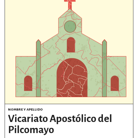
estronismo climático
escuelas fumigadas
historia de las mujeres
patria contratista
plan del terror
consumo ilustrado
surti impreso
nombre y apellido
Vicariato Apostólico del
Pilcomayo