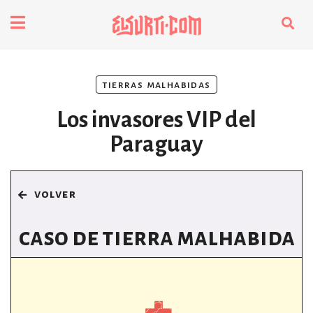
fenómenos
tierras malhabidas
Futuros
Los invasores VIP del
Soberanas
Paraguay
Oligarquía
volver
Despacio Sonoro
caso de tierra malhabida
especiales
invasores vip