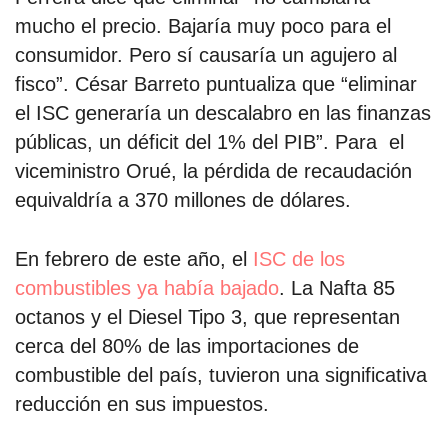
mucho el precio. Bajaría muy poco para el
consumidor. Pero sí causaría un agujero al
por formato
fisco”. César Barreto puntualiza que “eliminar
scrolls
el ISC generaría un descalabro en las finanzas
públicas, un déficit del 1% del PIB”. Para el
timeline
viceministro Orué, la pérdida de recaudación
chequeo
equivaldría a 370 millones de dólares.
descargables
En febrero de este año, el
ISC de los
el surti
combustibles ya había bajado
. La Nafta 85
octanos y el Diesel Tipo 3, que representan
acerca
cerca del 80% de las importaciones de
blog
combustible del país, tuvieron una significativa
reducción en sus impuestos.
contacto