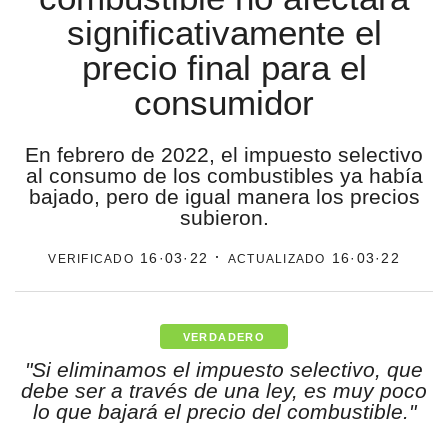
significativamente el
estronismo climático
precio final para el
escuelas fumigadas
consumidor
historia de las mujeres
patria contratista
En febrero de 2022, el impuesto selectivo
al consumo de los combustibles ya había
plan del terror
bajado, pero de igual manera los precios
subieron.
consumo ilustrado
verificado
· actualizado
16·03·22
16·03·22
surti impreso
VERDADERO
"Si eliminamos el impuesto selectivo, que
debe ser a través de una ley, es muy poco
lo que bajará el precio del combustible."