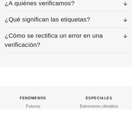
¿A quiénes verificamos?
¿Qué significan las etiquetas?
¿Cómo se rectifica un error en una
verificación?
fenómenos
especiales
Futuros
Estronismo climático
Soberanas
Escuelas fumigadas
Oligarquía
Historia de las mujeres
Coronavirus
Patria contratista