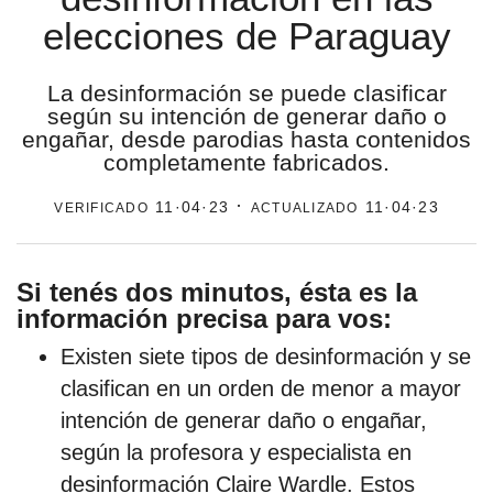
elecciones de Paraguay
estronismo climático
escuelas fumigadas
La desinformación se puede clasificar
según su intención de generar daño o
historia de las mujeres
engañar, desde parodias hasta contenidos
completamente fabricados.
patria contratista
verificado
· actualizado
11·04·23
11·04·23
plan del terror
consumo ilustrado
Si tenés dos minutos, ésta es la
surti impreso
información precisa para vos:
Existen siete tipos de desinformación y se
clasifican en un orden de menor a mayor
intención de generar daño o engañar,
según la profesora y especialista en
desinformación Claire Wardle. Estos