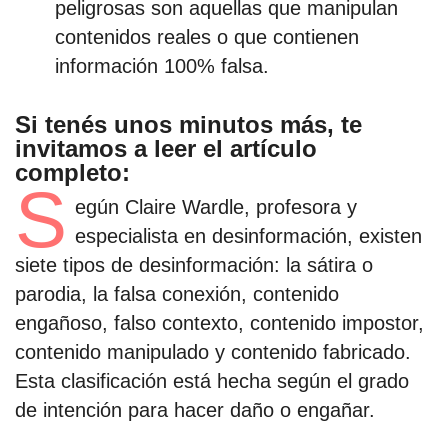
peligrosas son aquellas que manipulan
contenidos reales o que contienen
por formato
información 100% falsa.
scrolls
Si tenés unos minutos más, te
invitamos a leer el artículo
timeline
completo:
chequeo
S
egún Claire Wardle, profesora y
descargables
especialista en desinformación, existen
siete tipos de desinformación: la sátira o
el surti
parodia, la falsa conexión, contenido
engañoso, falso contexto, contenido impostor,
acerca
contenido manipulado y contenido fabricado.
blog
Esta clasificación está hecha según el grado
contacto
de intención para hacer daño o engañar.