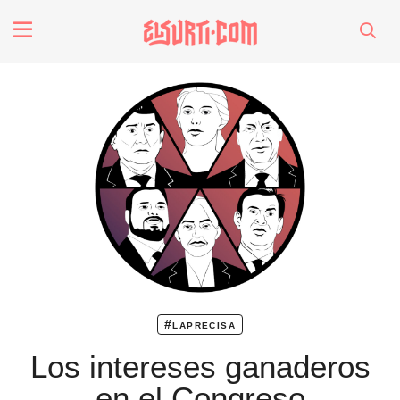
fenómenos
Futuros
Soberanas
Oligarquía
Despacio Sonoro
#laprecisa
especiales
Los intereses ganaderos
en el Congreso
invasores vip