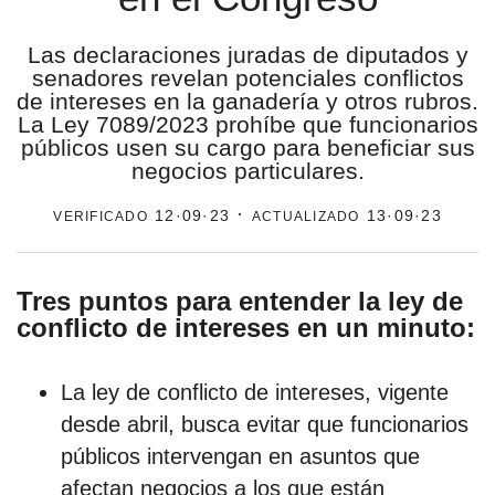
estronismo climático
Las declaraciones juradas de diputados y
senadores revelan potenciales conflictos
escuelas fumigadas
de intereses en la ganadería y otros rubros.
La Ley 7089/2023 prohíbe que funcionarios
historia de las mujeres
públicos usen su cargo para beneficiar sus
patria contratista
negocios particulares.
plan del terror
verificado
· actualizado
12·09·23
13·09·23
consumo ilustrado
Tres puntos para entender la ley de
surti impreso
conflicto de intereses en un minuto:
La ley de conflicto de intereses, vigente
desde abril, busca evitar que funcionarios
públicos intervengan en asuntos que
afectan negocios a los que están