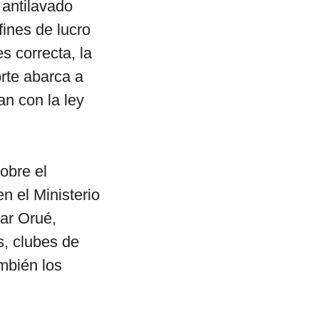
 antilavado
fines de lucro
s correcta, la
rte abarca a
n con la ley
sobre el
n el Ministerio
ar Orué,
s, clubes de
mbién los