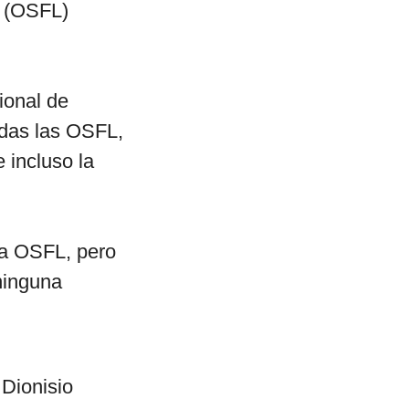
o (OSFL)
ional de
odas las OSFL,
e incluso la
da OSFL, pero
 ninguna
 Dionisio