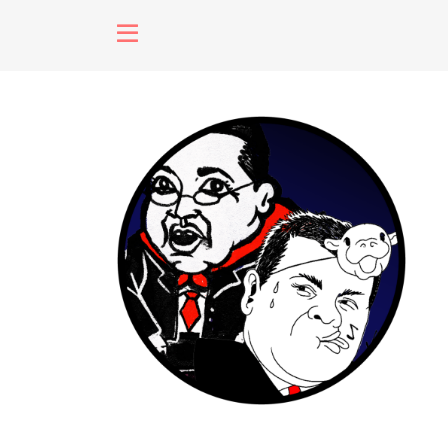
fenómenos
Futuros
Soberanas
Oligarquía
Despacio So