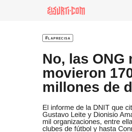
especiales
invasores vip
#laprecisa
estronismo climátic
No, las ONG 
escuelas fumigadas
historia de las muj
movieron 17
patria contratista
millones de 
plan del terror
consumo ilustrado
El informe de la DNIT que ci
Gustavo Leite y Dionisio Amar
noro
mil organizaciones, entre ella
clubes de fútbol y hasta Co