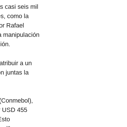
s casi seis mil
s, como la
or Rafael
la manipulación
ión.
tribuir a un
n juntas la
 (Conmebol),
r USD 455
Esto