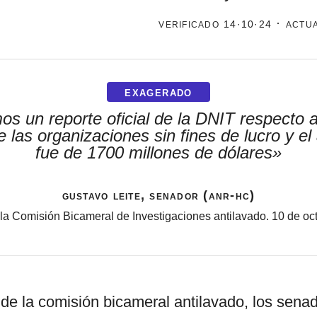
verificado
· actu
14·10·24
por formato
scrolls
EXAGERADO
timeline
os un reporte oficial de la DNIT respecto 
e las organizaciones sin fines de lucro y e
chequeo
fue de 1700 millones de dólares»
descargables
gustavo leite, senador (anr-hc)
la Comisión Bicameral de Investigaciones antilavado. 10 de oc
de la comisión bicameral antilavado, los senad