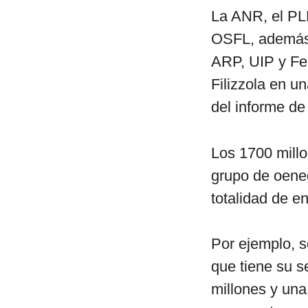
La ANR, el PLR
OSFL, además 
ARP, UIP y Fep
Filizzola en u
del informe de
Los 1700 millo
grupo de oeneg
totalidad de e
Por ejemplo, 
que tiene su 
millones y un