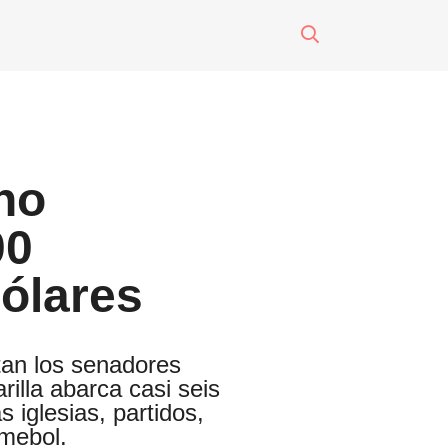
surti impreso
o
no
eres
00
dólares
tan los senadores
illa abarca casi seis
s iglesias, partidos,
nmebol.