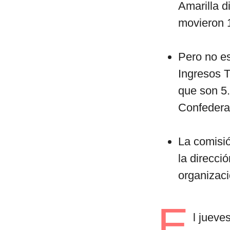
Amarilla d
movieron 
Pero no es
Ingresos T
que son 5.
Confedera
La comisió
la direcci
organizaci
E
l jueve