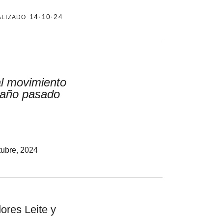
alizado
14·10·24
el surti
acerca
blog
al movimiento
l año pasado
contacto
tubre, 2024
ores Leite y