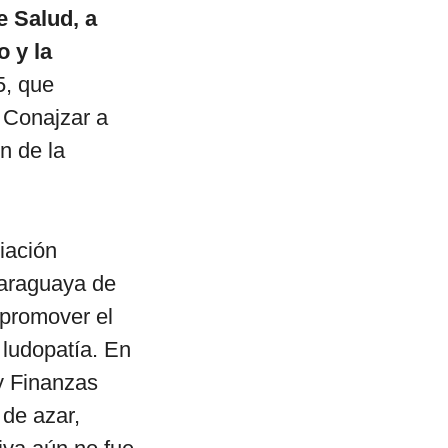
e Salud, a
 y la
5, que
a Conajzar a
n de la
iación
araguaya de
 promover el
 ludopatía. En
 y Finanzas
 de azar,