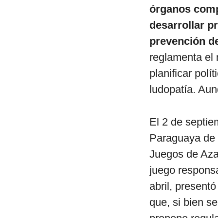
órganos compe
desarrollar p
prevención de
reglamenta el 
planificar pol
ludopatía. Aun
El 2 de septie
Paraguaya de 
Juegos de Azar
juego responsa
abril, present
que, si bien s