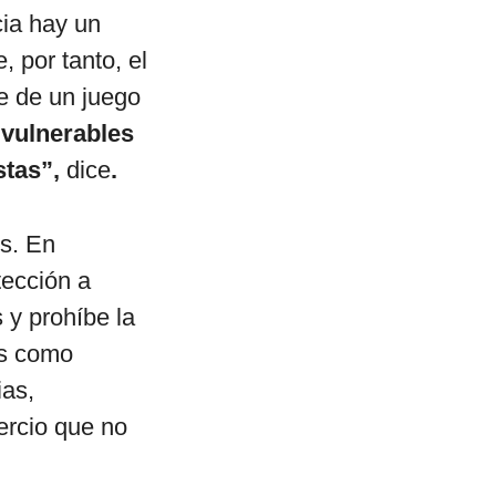
cia hay un
, por tanto, el
le de un juego
vulnerables
stas”,
dice
.
s. En
tección a
 y prohíbe la
os como
ias,
ercio que no