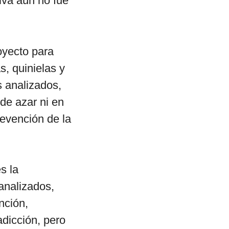
tiva aún no fue
oyecto para
, quinielas y
s analizados,
de azar ni en
revención de la
s la
analizados,
nción,
adicción, pero