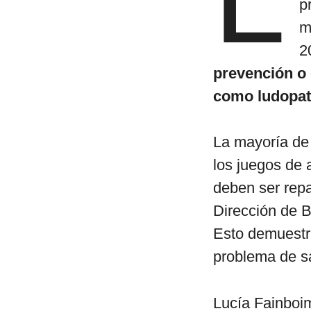
p
m
2
prevención o 
como ludopatí
La mayoría de 
los juegos de 
deben ser repa
Dirección de B
Esto demuestr
problema de sa
Lucía Fainboim