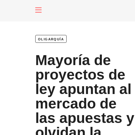
fenómenos
oligarquía
Futuros
Mayoría de
Soberanas
proyectos de
ley apuntan al
Oligarquía
mercado de
las apuestas y
Despacio So
olvidan la