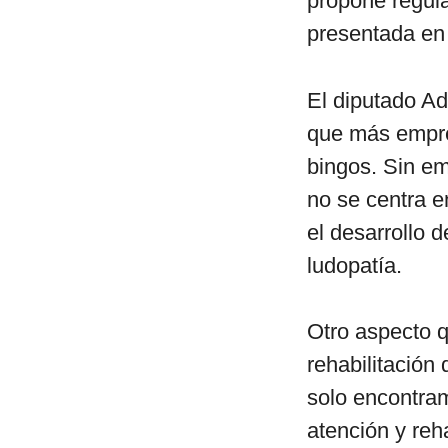
propone regular
presentada en
El diputado A
que más empre
bingos. Sin em
no se centra e
el desarrollo 
ludopatía.
Otro aspecto q
rehabilitación
solo encontra
atención y reh