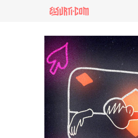
especiales
invasores vip
estronismo climátic
escuelas fumigadas
historia de las muj
patria contratista
plan del terror
consumo ilustrado
noro