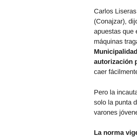
Carlos Liseras
(Conajzar), dij
apuestas que e
máquinas tra
Municipalida
autorización 
caer fácilmente
Pero la incaut
solo la punta 
varones jóven
La norma vige