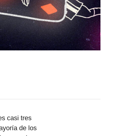
el surti
acerca
blog
contacto
s casi tres
ayoría de los