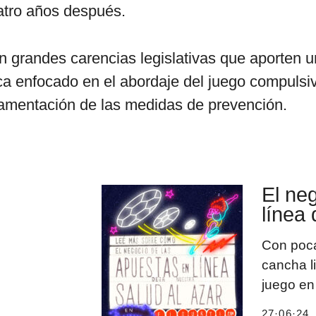
atro años después.
n grandes carencias legislativas que aporten 
ca enfocado en el abordaje del juego compuls
glamentación de las medidas de prevención.
El ne
línea 
Con poca
cancha li
juego en
27·06·24