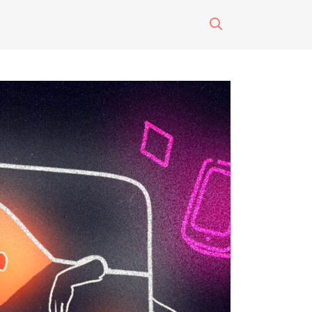
surti impreso
o
eres