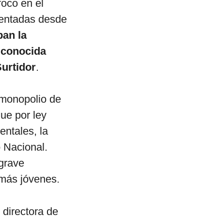
foco en el
sentadas desde
an la
n conocida
Surtidor
.
 monopolio de
que por ley
entales, la
 Nacional.
grave
 más jóvenes.
 directora de