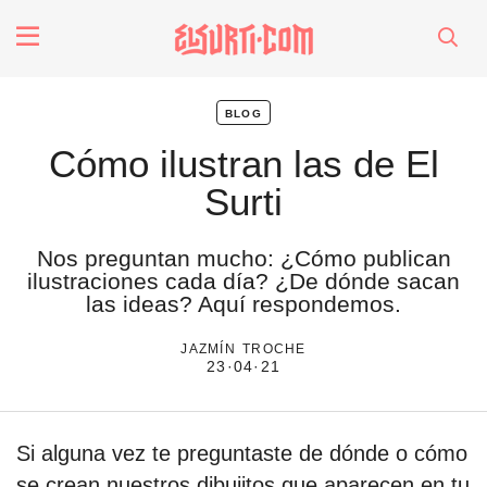
fenómenos
blog
Futuros
Cómo ilustran las de El
Surti
Soberanas
Nos preguntan mucho: ¿Cómo publican
Oligarquía
ilustraciones cada día? ¿De dónde sacan
las ideas? Aquí respondemos.
jazmín troche
Despacio Sonoro
23·04·21
especiales
Si alguna vez te preguntaste de dónde o cómo
invasores vip
se crean nuestros dibujitos que aparecen en tu