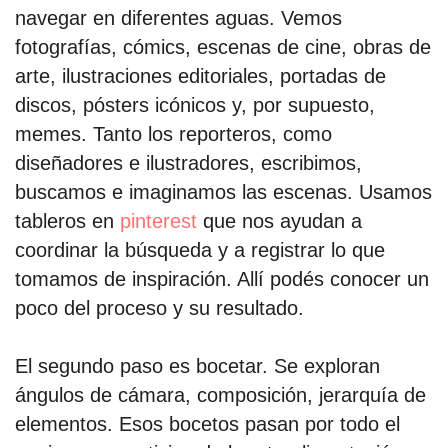
navegar en diferentes aguas. Vemos
fotografías, cómics, escenas de cine, obras de
por formato
arte, ilustraciones editoriales, portadas de
discos, pósters icónicos y, por supuesto,
scrolls
memes. Tanto los reporteros, como
timeline
diseñadores e ilustradores, escribimos,
chequeo
buscamos e imaginamos las escenas. Usamos
tableros en
pinterest
que nos ayudan a
descargables
coordinar la búsqueda y a registrar lo que
tomamos de inspiración. Allí podés conocer un
el surti
poco del proceso y su resultado.
acerca
blog
El segundo paso es bocetar. Se exploran
ángulos de cámara, composición, jerarquía de
contacto
elementos. Esos bocetos pasan por todo el