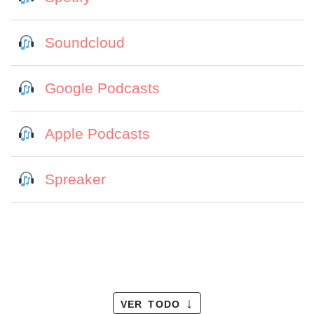
Soundcloud
por formato
scrolls
Google Podcasts
timeline
chequeo
Apple Podcasts
descargables
Spreaker
el surti
acerca
blog
contacto
ver todo ↓