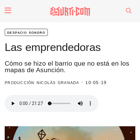
fenómenos
despacio sonoro
Futuros
Las emprendedoras
Soberanas
Cómo se hizo el barrio que no está en los
mapas de Asunción.
Oligarquía
producción nicolás granada ·
10·05·19
Despacio Sonoro
especiales
invasores vip