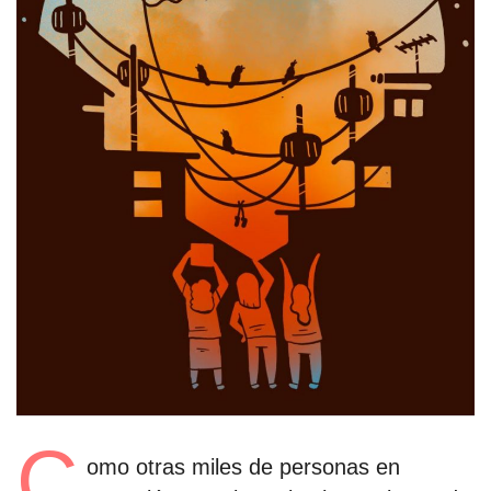
estronismo climático
escuelas fumigadas
historia de las mujeres
patria contratista
plan del terror
consumo ilustrado
surti impreso
C
omo otras miles de personas en