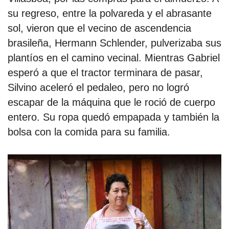
su regreso, entre la polvareda y el abrasante
sol, vieron que el vecino de ascendencia
por formato
brasileña, Hermann Schlender, pulverizaba sus
scrolls
plantíos en el camino vecinal. Mientras Gabriel
esperó a que el tractor terminara de pasar,
timeline
Silvino aceleró el pedaleo, pero no logró
chequeo
escapar de la máquina que le roció de cuerpo
descargables
entero. Su ropa quedó empapada y también la
bolsa con la comida para su familia.
el surti
acerca
blog
contacto