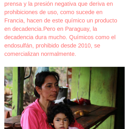
prensa y la presión negativa que deriva en
prohibiciones de uso, como sucede en
Francia, hacen de este químico un producto
en decadencia.
Pero en Paraguay, la
decadencia dura mucho. Químicos como el
endosulfán, prohibido desde 2010, se
comercializan normalmente.