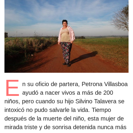
estronismo climático
escuelas fumigadas
historia de las mujeres
patria contratista
plan del terror
consumo ilustrado
E
n su oficio de partera, Petrona Villasboa
surti impreso
ayudó a nacer vivos a más de 200
niños, pero cuando su hijo Silvino Talavera se
intoxicó no pudo salvarle la vida. Tiempo
después de la muerte del niño, esta mujer de
mirada triste y de sonrisa detenida nunca más