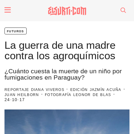
fenómenos
futuros
Futuros
La guerra de una madre
contra los agroquímicos
Soberanas
¿Cuánto cuesta la muerte de un niño por
Oligarquía
fumigaciones en Paraguay?
reportaje diana viveros · edición jazmín acuña ·
juan heilborn · fotografía leonor de blas ·
Despacio Sonoro
24·10·17
especiales
invasores vip