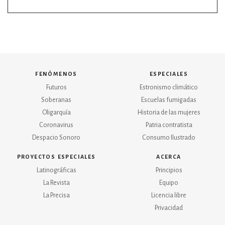
fenómenos
especiales
Futuros
Estronismo climático
Soberanas
Escuelas fumigadas
Oligarquía
Historia de las mujeres
Coronavirus
Patria contratista
Despacio Sonoro
Consumo Ilustrado
proyectos especiales
acerca
Latinográficas
Principios
La Revista
Equipo
La Precisa
Licencia libre
Privacidad