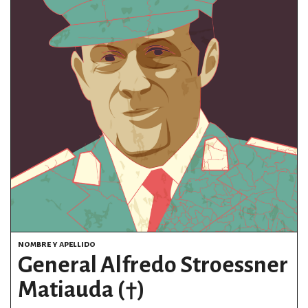
estronismo climático
escuelas fumigadas
historia de las mujeres
patria contratista
plan del terror
consumo ilustrado
surti impreso
nombre y apellido
General Alfredo Stroessner
Matiauda (†)