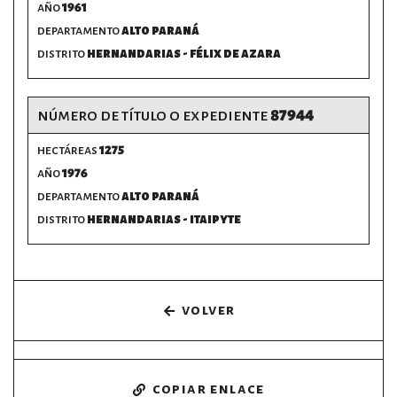
año
1961
departamento
alto paraná
distrito
hernandarias - félix de azara
número de título o expediente
87944
hectáreas
1275
año
1976
departamento
alto paraná
distrito
hernandarias - itaipyte
volver
copiar enlace