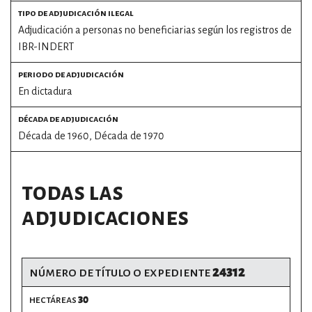
tipo de adjudicación ilegal
Adjudicación a personas no beneficiarias según los registros de
por formato
IBR-INDERT
scrolls
periodo de adjudicación
En dictadura
timeline
década de adjudicación
chequeo
Década de 1960
,
Década de 1970
descargables
todas las
el surti
adjudicaciones
acerca
blog
número de título o expediente
24312
contacto
hectáreas
30