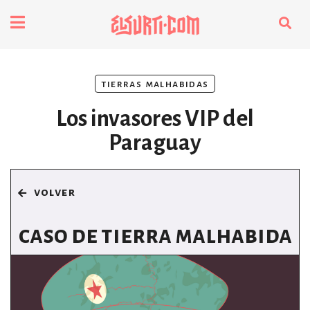
fenómenos
tierras malhabidas
Futuros
Los invasores VIP del
Soberanas
Paraguay
Oligarquía
volver
Despacio Sonoro
caso de tierra malhabida
especiales
invasores vip