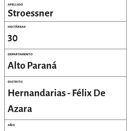
apellido
estronismo climático
Stroessner
escuelas fumigadas
hectáreas
historia de las mujeres
30
patria contratista
departamento
plan del terror
Alto Paraná
consumo ilustrado
distrito
surti impreso
Hernandarias - Félix De
Azara
año