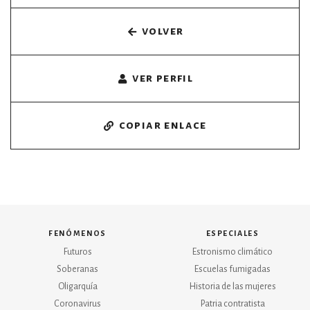
volver
por formato
scrolls
ver perfil
timeline
copiar enlace
chequeo
descargables
el surti
acerca
fenómenos
especiales
blog
Futuros
Estronismo climático
Soberanas
Escuelas fumigadas
contacto
Oligarquía
Historia de las mujeres
Coronavirus
Patria contratista