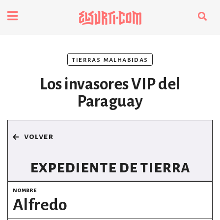
fenómenos
tierras malhabidas
Futuros
Los invasores VIP del
Soberanas
Paraguay
Oligarquía
volver
Despacio Sonoro
expediente de tierra
nombre
especiales
Alfredo
invasores vip