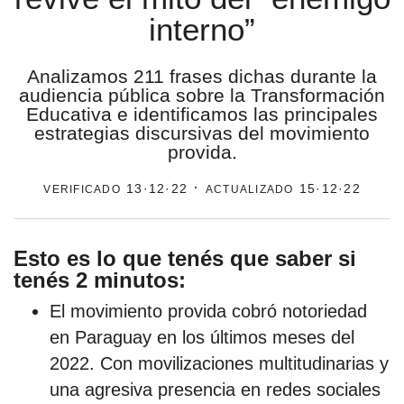
interno”
estronismo climático
escuelas fumigadas
Analizamos 211 frases dichas durante la
audiencia pública sobre la Transformación
historia de las mujeres
Educativa e identificamos las principales
estrategias discursivas del movimiento
patria contratista
provida.
plan del terror
verificado
· actualizado
13·12·22
15·12·22
consumo ilustrado
Esto es lo que tenés que saber si
surti impreso
tenés 2 minutos:
El movimiento provida cobró notoriedad
en Paraguay en los últimos meses del
2022. Con movilizaciones multitudinarias y
una agresiva presencia en redes sociales