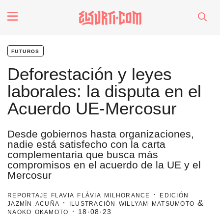
fenómenos
futuros
Futuros
Deforestación y leyes
laborales: la disputa en el
Soberanas
Acuerdo UE-Mercosur
Oligarquía
Desde gobiernos hasta organizaciones,
nadie está satisfecho con la carta
complementaria que busca más
Despacio Sonoro
compromisos en el acuerdo de la UE y el
Mercosur
especiales
reportaje flavia flávia milhorance · edición
jazmín acuña · ilustración willyam matsumoto &
naoko okamoto ·
18·08·23
invasores vip