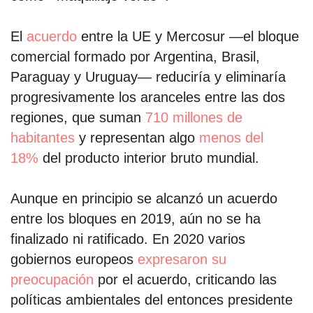
El
acuerdo
entre la UE y Mercosur —el bloque
por formato
comercial formado por Argentina, Brasil,
scrolls
Paraguay y Uruguay— reduciría y eliminaría
progresivamente los aranceles entre las dos
timeline
regiones, que suman
710 millones de
chequeo
habitantes
y representan algo
menos del
18%
del producto interior bruto mundial.
descargables
el surti
Aunque en principio se alcanzó un acuerdo
entre los bloques en 2019, aún no se ha
acerca
finalizado ni ratificado. En 2020 varios
blog
gobiernos europeos
expresaron su
preocupación
por el acuerdo, criticando las
contacto
políticas ambientales del entonces presidente