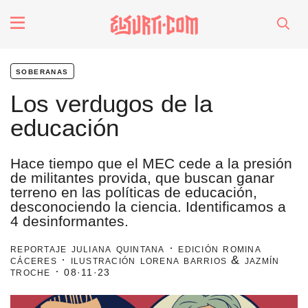
fenómenos
soberanas
Futuros
Los verdugos de la
educación
Soberanas
Hace tiempo que el MEC cede a la presión
Oligarquía
de militantes provida, que buscan ganar
terreno en las políticas de educación,
desconociendo la ciencia. Identificamos a
Despacio Sonoro
4 desinformantes.
reportaje juliana quintana · edición romina
cáceres · ilustración lorena barrios & jazmín
troche ·
especiales
08·11·23
invasores vip