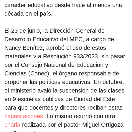
carácter educativo desde hace al menos una
década en el país.
por formato
El 23 de junio, la Dirección General de
scrolls
Desarrollo Educativo del MEC, a cargo de
timeline
Nancy Benítez, aprobó el uso de estos
chequeo
materiales vía Resolución 933/2023, sin pasar
por el Consejo Nacional de Educación y
descargables
Ciencias (Conec), el órgano responsable de
proponer las políticas educativas. En octubre,
el surti
el ministerio avaló la suspensión de las clases
acerca
en 9 escuelas públicas de Ciudad del Este
blog
para que docentes y directores reciban estas
capacitaciones
. Lo mismo ocurrió con otra
contacto
charla
realizada por el pastor Miguel Ortigoza