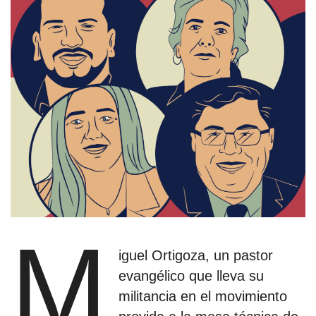
estronismo climático
escuelas fumigadas
historia de las mujeres
patria contratista
plan del terror
consumo ilustrado
surti impreso
M
iguel Ortigoza, un pastor
evangélico que lleva su
militancia en el movimiento