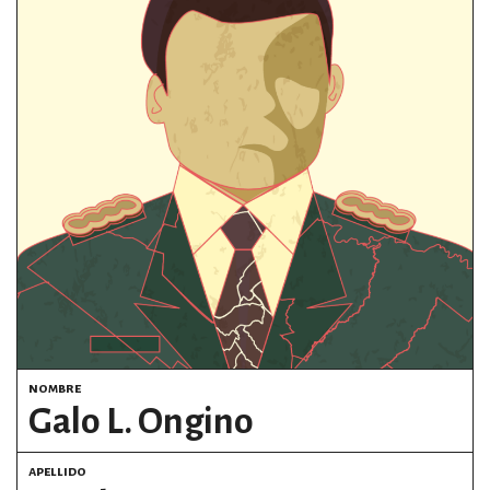
estronismo climático
escuelas fumigadas
historia de las mujeres
patria contratista
plan del terror
consumo ilustrado
surti impreso
nombre
Galo L. Ongino
apellido