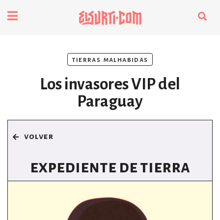
fenómenos
tierras malhabidas
Futuros
Los invasores VIP del
Soberanas
Paraguay
Oligarquía
volver
Despacio Sonoro
expediente de tierra
especiales
invasores vip