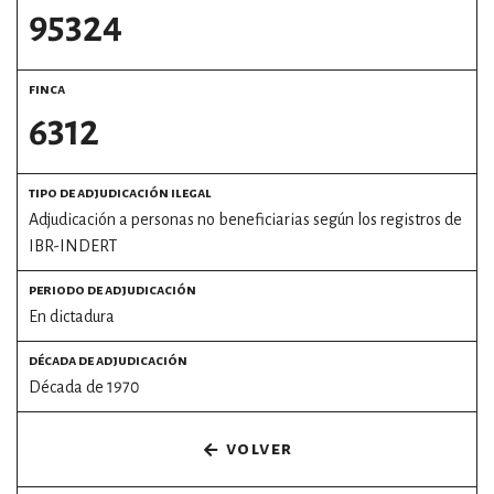
95324
por formato
finca
scrolls
6312
timeline
tipo de adjudicación ilegal
chequeo
Adjudicación a personas no beneficiarias según los registros de
descargables
IBR-INDERT
periodo de adjudicación
el surti
En dictadura
acerca
década de adjudicación
Década de 1970
blog
contacto
volver