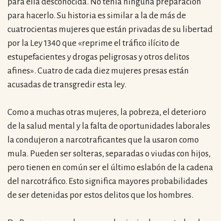
para ella desconocida. No tenía ninguna preparación
para hacerlo. Su historia es similar a la de más de
cuatrocientas mujeres que están privadas de su libertad
por la Ley 1340 que «reprime el tráfico ilícito de
estupefacientes y drogas peligrosas y otros delitos
afines». Cuatro de cada diez mujeres presas están
acusadas de transgredir esta ley.
por formato
Como a muchas otras mujeres, la pobreza, el deterioro
scrolls
de la salud mental y la falta de oportunidades laborales
timeline
la condujeron a narcotraficantes que la usaron como
mula. Pueden ser solteras, separadas o viudas con hijos,
chequeo
pero tienen en común ser el último eslabón de la cadena
descargables
del narcotráfico. Esto significa mayores probabilidades
de ser detenidas por estos delitos que los hombres.
el surti