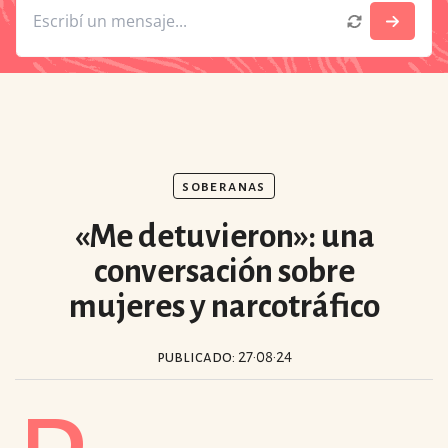
Despacio Sonoro
especiales
invasores vip
estronismo climático
soberanas
escuelas fumigadas
«Me detuvieron»: una
historia de las mujeres
conversación sobre
patria contratista
mujeres y narcotráfico
plan del terror
publicado: 27·08·24
consumo ilustrado
surti impreso