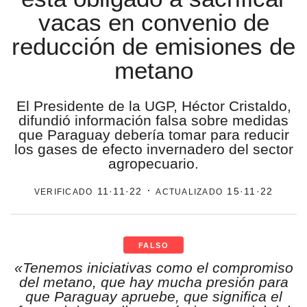
vacas en convenio de
estronismo climático
reducción de emisiones de
escuelas fumigadas
metano
historia de las mujeres
patria contratista
El Presidente de la UGP, Héctor Cristaldo,
difundió información falsa sobre medidas
plan del terror
que Paraguay debería tomar para reducir
los gases de efecto invernadero del sector
consumo ilustrado
agropecuario.
verificado
· actualizado
11·11·22
15·11·22
surti impreso
FALSO
«Tenemos iniciativas como el compromiso
del metano, que hay mucha presión para
que Paraguay apruebe, que significa el