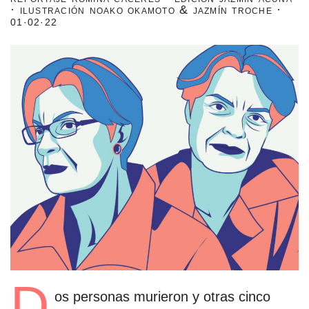
· ilustración noako okamoto & jazmín troche ·
estronismo climático
01·02·22
escuelas fumigadas
historia de las mujeres
patria contratista
plan del terror
consumo ilustrado
surti impreso
D
os personas murieron y otras cinco