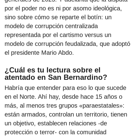
por el poder no es ni por asomo ideológica,
sino sobre cómo se reparte el botín: un
por formato
modelo de corrupción centralizada
scrolls
representada por el cartismo versus un
modelo de corrupción feudalizada, que adoptó
timeline
el presidente Mario Abdo.
chequeo
¿Cuál es tu lectura sobre el
descargables
atentado en San Bernardino?
el surti
Habría que entender para eso lo que sucede
en el Norte. Ahí hay, desde hace 15 años o
acerca
más, al menos tres grupos «paraestatales»:
blog
están armados, controlan un territorio, tienen
un objetivo, establecen relaciones -de
contacto
protección o terror- con la comunidad