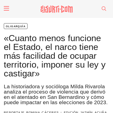
fenómenos
oligarquía
Futuros
«Cuanto menos funcione
el Estado, el narco tiene
Soberanas
más facilidad de ocupar
territorio, imponer su ley y
Oligarquía
castigar»
Despacio Sonoro
La historiadora y socióloga Milda Rivarola
analiza el proceso de violencia que derivó
en el atentado en San Bernardino y cómo
especiales
puede impactar en las elecciones de 2023.
invasores vip
reportaje romina cáceres · edición jazmín acuña