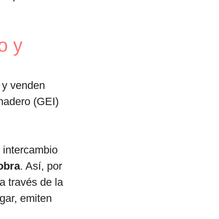
o y
 y venden
nadero (GEI)
 intercambio
obra
. Así, por
 través de la
gar, emiten