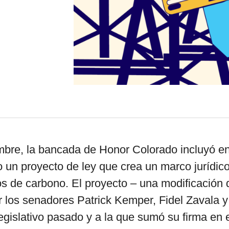
por formato
scrolls
timeline
chequeo
descargables
mbre, la bancada de Honor Colorado incluyó en
 un proyecto de ley que crea un marco jurídic
 de carbono. El proyecto – una modificación 
r los senadores Patrick Kemper, Fidel Zavala 
legislativo pasado y a la que sumó su firma en 