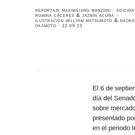
reportaje maximiliano manzoni · edición
romina cáceres & jazmín acuña ·
ilustración willyam matsumoto & naoko
okamoto ·
12·09·23
El 6 de septie
día del Senado
sobre mercados
presentado po
en el periodo 