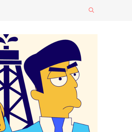
surti impreso
o
eres