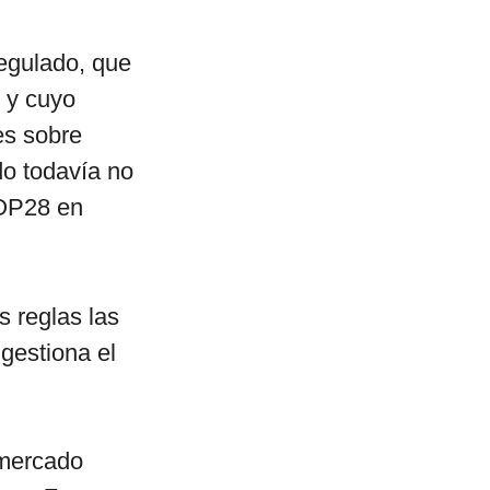
egulado, que
s y cuyo
es sobre
do todavía no
COP28 en
s reglas las
 gestiona el
 mercado