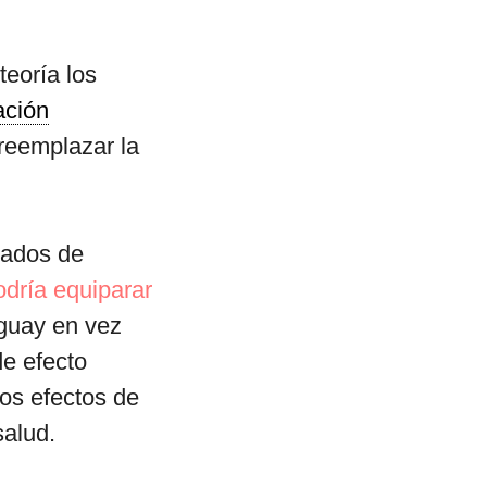
teoría los
ación
 reemplazar la
cados de
odría equiparar
guay en vez
de efecto
os efectos de
salud.