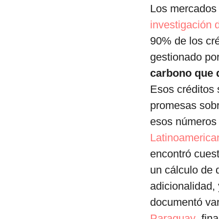
Los mercados 
investigación
90% de los cr
gestionado por
carbono que d
Esos créditos
promesas sobre
esos números 
Latinoamerican
encontró cues
un cálculo de d
adicionalidad,
documentó var
Paraguay
fina