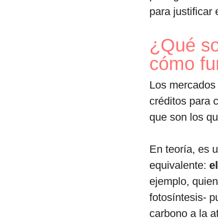
para justifica
¿Qué so
cómo fu
Los mercados 
créditos para
que son los que
En teoría, es 
equivalente:
e
ejemplo, quie
fotosíntesis- 
carbono a la 