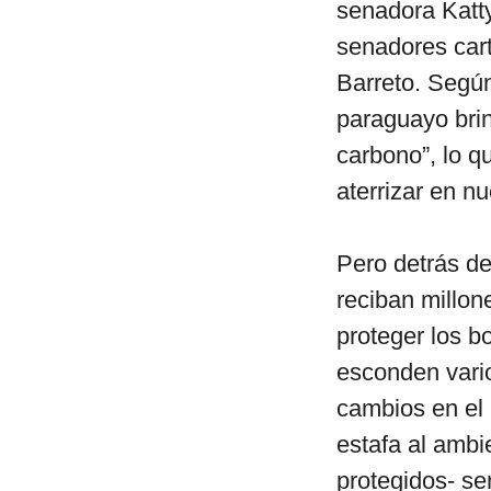
senadora Katty
senadores cart
Barreto. Según 
paraguayo brin
carbono”, lo q
aterrizar en nu
Pero detrás de
reciban millo
proteger los 
esconden vari
cambios en el 
estafa al amb
protegidos- se