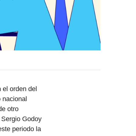
el surti
acerca
blog
contacto
 el orden del
o nacional
de otro
y Sergio Godoy
este periodo la