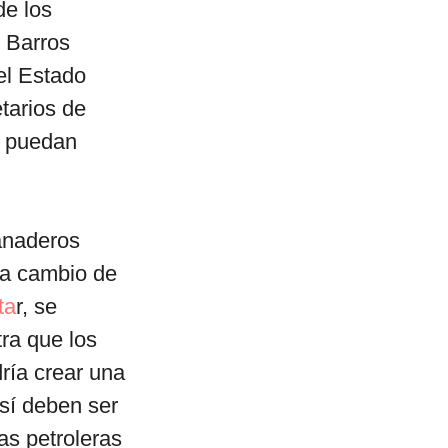
de los
e Barros
 el Estado
tarios de
s puedan
ganaderos
 a cambio de
ta
r, se
ra que los
ría crear una
sí deben ser
as petroleras