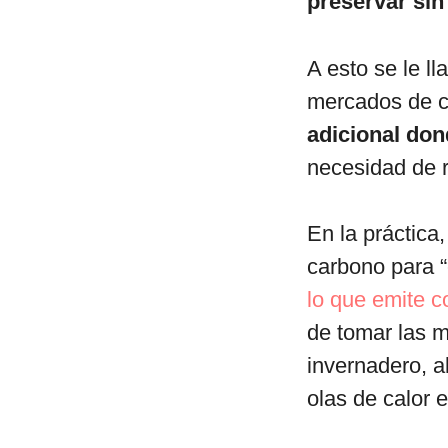
preservar sin
A esto se le l
mercados de ca
adicional don
necesidad de r
En la práctica
carbono para 
lo que emite 
de tomar las m
invernadero, a
olas de calor 