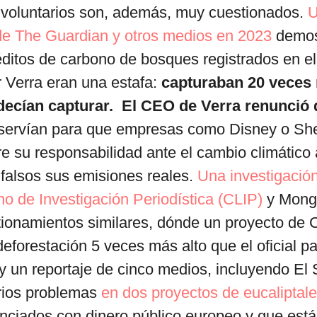
voluntarios son, además, muy cuestionados.
 de The Guardian y otros medios en 2023
demos
éditos de carbono de bosques registrados en e
 Verra eran una estafa:
capturaban 20 veces
ecían capturar. El CEO de Verra renunció 
 servían para que empresas como Disney o She
 su responsabilidad ante el cambio climático a
falsos sus emisiones reales.
Una investigación
o de Investigación Periodística (CLIP)
y Mong
tionamientos similares, dónde un proyecto de
eforestación 5 veces más alto que el oficial par
 y un reportaje de cinco medios, incluyendo El S
ios problemas
en dos proyectos de eucaliptal
nciados con dinero público europeo y que est