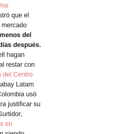
Una
tró que el
l mercado
 menos del
días después.
ll hagan
l restar con
 del Centro
abay Latam
 Colombia usó
a justificar su
urtidor,
es en
án siendo