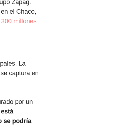
grupo Zapag.
 en el Chaco,
 300 millones
pales. La
 se captura en
urado por un
 está
o se podría