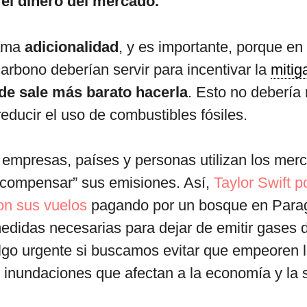
 el dinero del mercado.
lama
adicionalidad
, y es importante, porque en 
rbono deberían servir para incentivar la
mitig
de sale más barato hacerla
. Esto no debería
educir el uso de combustibles fósiles.
, empresas, países y personas utilizan los mer
“compensar” sus emisiones. Así,
Taylor Swift p
con sus vuelos
pagando por un bosque en Para
edidas necesarias para dejar de emitir gases 
lgo urgente si buscamos evitar que empeoren l
e inundaciones que afectan a la economía y la 