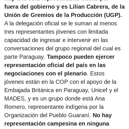
fuera del gobierno y es Lilian Cabrera, de la
Unión de Gremios de la Producción (UGP).
por formato
A la delegación oficial se le suman al menos
scrolls
tres representantes jóvenes con limitada
capacidad de ingresar e intervenir en las
timeline
conversaciones del grupo regional del cual es
chequeo
parte Paraguay.
Tampoco pueden ejercer
representación oficial del país en las
descargables
negociaciones con el plenario
. Estos
el surti
jóvenes están en la COP con el apoyo de la
Embajada Británica en Paraguay, Unicef y el
acerca
MADES, y es un grupo donde está Ana
blog
Romero, representante indígena por la
Organización del Pueblo Guaraní.
No hay
contacto
representación campesina en ninguna