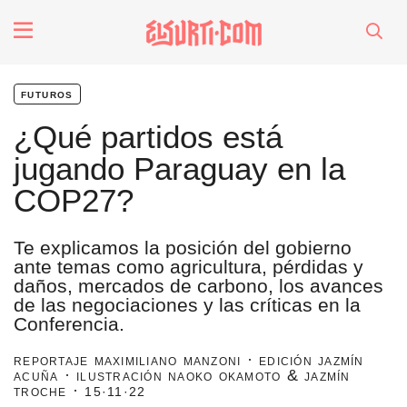
fenómenos
futuros
Futuros
¿Qué partidos está
jugando Paraguay en la
Soberanas
COP27?
Oligarquía
Te explicamos la posición del gobierno
ante temas como agricultura, pérdidas y
daños, mercados de carbono, los avances
Despacio Sonoro
de las negociaciones y las críticas en la
Conferencia.
especiales
reportaje maximiliano manzoni · edición jazmín
acuña · ilustración naoko okamoto & jazmín
troche ·
15·11·22
invasores vip