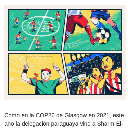
estronismo climático
escuelas fumigadas
historia de las mujeres
patria contratista
plan del terror
consumo ilustrado
surti impreso
Como en la COP26 de Glasgow en 2021, este
año la delegación paraguaya vino a Sharm El-